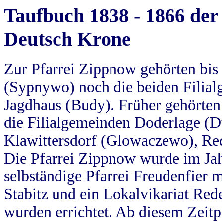
Taufbuch 1838 - 1866 der
Deutsch Krone
Zur Pfarrei Zippnow gehörten bi
(Sypnywo) noch die beiden Filial
Jagdhaus (Budy). Früher gehörten 
die Filialgemeinden Doderlage (D
Klawittersdorf (Glowaczewo), Red
Die Pfarrei Zippnow wurde im Jah
selbständige Pfarrei Freudenfier m
Stabitz und ein Lokalvikariat Red
wurden errichtet. Ab diesem Zeitp