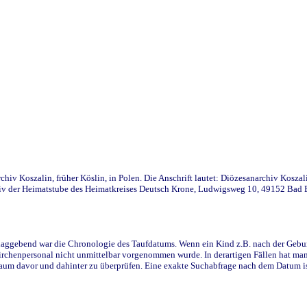
iv Koszalin, früher Köslin, in Polen. Die Anschrift lautet: Diözesanarchiv Koszal
v der Heimatstube des Heimatkreises Deutsch Krone, Ludwigsweg 10, 49152 Bad Ess
ggebend war die Chronologie des Taufdatums. Wenn ein Kind z.B. nach der Geburt 
rchenpersonal nicht unmittelbar vorgenommen wurde. In derartigen Fällen hat man d
raum davor und dahinter zu überprüfen. Eine exakte Suchabfrage nach dem Datum i