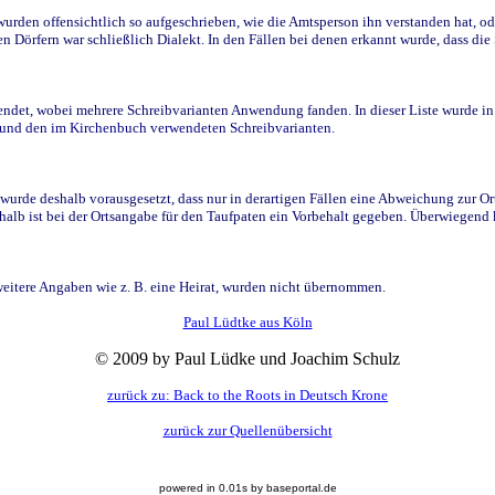
den offensichtlich so aufgeschrieben, wie die Amtsperson ihn verstanden hat, ode
n Dörfern war schließlich Dialekt. In den Fällen bei denen erkannt wurde, dass di
t, wobei mehrere Schreibvarianten Anwendung fanden. In dieser Liste wurde in de
n und den im Kirchenbuch verwendeten Schreibvarianten.
wurde deshalb vorausgesetzt, dass nur in derartigen Fällen eine Abweichung zur O
eshalb ist bei der Ortsangabe für den Taufpaten ein Vorbehalt gegeben. Überwiegen
weitere Angaben wie z. B. eine Heirat, wurden nicht übernommen.
Paul Lüdtke aus Köln
© 2009 by Paul Lüdke und Joachim Schulz
zurück zu: Back to the Roots in Deutsch Krone
zurück zur Quellenübersicht
powered in 0.01s by baseportal.de