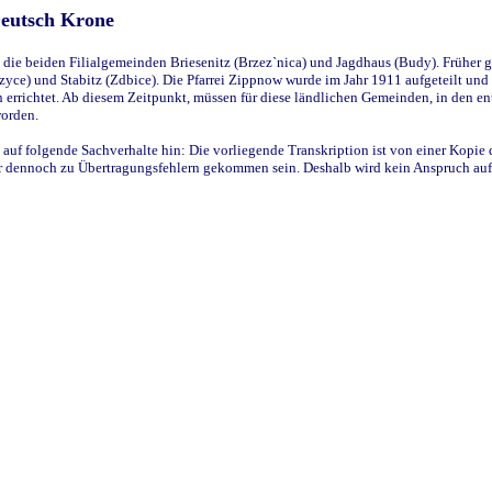
Deutsch Krone
ie beiden Filialgemeinden Briesenitz (Brzez`nica) und Jagdhaus (Budy). Früher g
yce) und Stabitz (Zdbice). Die Pfarrei Zippnow wurde im Jahr 1911 aufgeteilt und e
en errichtet. Ab diesem Zeitpunkt, müssen für diese ländlichen Gemeinden, in den
worden.
 auf folgende Sachverhalte hin: Die vorliegende Transkription ist von einer Kopie 
aber dennoch zu Übertragungsfehlern gekommen sein. Deshalb wird kein Anspruch auf 