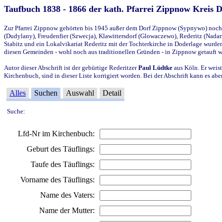
Taufbuch 1838 - 1866 der kath. Pfarrei Zippnow Kreis 
Zur Pfarrei Zippnow gehörten bis 1945 außer dem Dorf Zippnow (Sypnywo) noch d
(Dudylany), Freudenfier (Szwecja), Klawittersdorf (Glowaczewo), Rederitz (Nadarz
Stabitz und ein Lokalvikariat Rederitz mit der Tochterkirche in Doderlage wurd
diesen Gemeinden - wohl noch aus traditionellen Gründen - in Zippnow getauft 
Autor dieser Abschrift ist der gebürtige Rederitzer
Paul Lüdtke
aus Köln. Er weist
Kirchenbuch, sind in dieser Liste korrigiert worden. Bei der Abschrift kann es 
Alles
Suchen
Auswahl
Detail
Suche:
Lfd-Nr im Kirchenbuch:
Geburt des Täuflings:
Taufe des Täuflings:
Vorname des Täuflings:
Name des Vaters:
Name der Mutter: