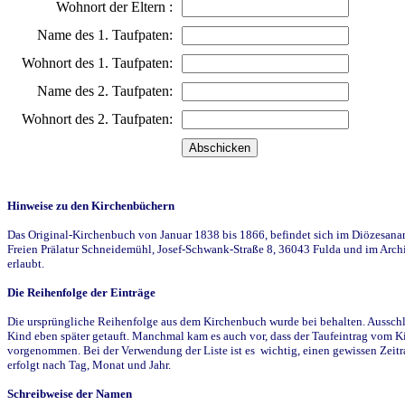
Wohnort der Eltern :
Name des 1. Taufpaten:
Wohnort des 1. Taufpaten:
Name des 2. Taufpaten:
Wohnort des 2. Taufpaten:
Hinweise zu den Kirchenbüchern
Das Original-Kirchenbuch von Januar 1838 bis 1866, befindet sich im Diözesanarch
Freien Prälatur Schneidemühl, Josef-Schwank-Straße 8, 36043 Fulda und im Archi
erlaubt.
Die Reihenfolge der Einträge
Die ursprüngliche Reihenfolge aus dem Kirchenbuch wurde bei behalten. Ausschla
Kind eben später getauft. Manchmal kam es auch vor, dass der Taufeintrag vom Ki
vorgenommen. Bei der Verwendung der Liste ist es wichtig, einen gewissen Zeit
erfolgt nach Tag, Monat und Jahr.
Schreibweise der Namen