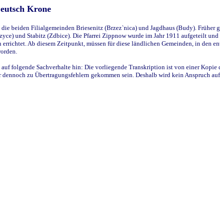
Deutsch Krone
ie beiden Filialgemeinden Briesenitz (Brzez`nica) und Jagdhaus (Budy). Früher g
yce) und Stabitz (Zdbice). Die Pfarrei Zippnow wurde im Jahr 1911 aufgeteilt und e
en errichtet. Ab diesem Zeitpunkt, müssen für diese ländlichen Gemeinden, in den
worden.
 auf folgende Sachverhalte hin: Die vorliegende Transkription ist von einer Kopie 
aber dennoch zu Übertragungsfehlern gekommen sein. Deshalb wird kein Anspruch auf 