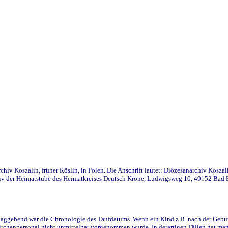
iv Koszalin, früher Köslin, in Polen. Die Anschrift lautet: Diözesanarchiv Koszal
v der Heimatstube des Heimatkreises Deutsch Krone, Ludwigsweg 10, 49152 Bad Ess
ggebend war die Chronologie des Taufdatums. Wenn ein Kind z.B. nach der Geburt 
rchenpersonal nicht unmittelbar vorgenommen wurde. In derartigen Fällen hat man d