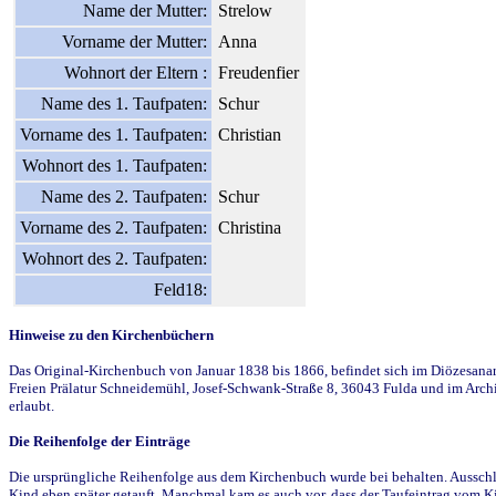
Name der Mutter:
Strelow
Vorname der Mutter:
Anna
Wohnort der Eltern :
Freudenfier
Name des 1. Taufpaten:
Schur
Vorname des 1. Taufpaten:
Christian
Wohnort des 1. Taufpaten:
Name des 2. Taufpaten:
Schur
Vorname des 2. Taufpaten:
Christina
Wohnort des 2. Taufpaten:
Feld18:
Hinweise zu den Kirchenbüchern
Das Original-Kirchenbuch von Januar 1838 bis 1866, befindet sich im Diözesanarch
Freien Prälatur Schneidemühl, Josef-Schwank-Straße 8, 36043 Fulda und im Archi
erlaubt.
Die Reihenfolge der Einträge
Die ursprüngliche Reihenfolge aus dem Kirchenbuch wurde bei behalten. Ausschla
Kind eben später getauft. Manchmal kam es auch vor, dass der Taufeintrag vom Ki