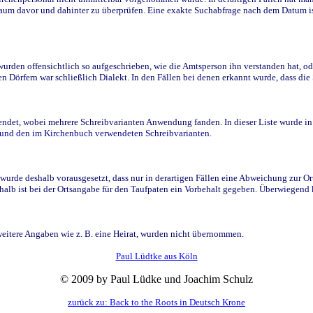
raum davor und dahinter zu überprüfen. Eine exakte Suchabfrage nach dem Datum i
den offensichtlich so aufgeschrieben, wie die Amtsperson ihn verstanden hat, ode
n Dörfern war schließlich Dialekt. In den Fällen bei denen erkannt wurde, dass di
t, wobei mehrere Schreibvarianten Anwendung fanden. In dieser Liste wurde in de
n und den im Kirchenbuch verwendeten Schreibvarianten.
wurde deshalb vorausgesetzt, dass nur in derartigen Fällen eine Abweichung zur O
eshalb ist bei der Ortsangabe für den Taufpaten ein Vorbehalt gegeben. Überwiegen
weitere Angaben wie z. B. eine Heirat, wurden nicht übernommen.
Paul Lüdtke aus Köln
© 2009 by Paul Lüdke und Joachim Schulz
zurück zu: Back to the Roots in Deutsch Krone