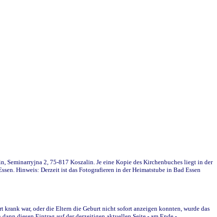
in, Seminarryjna 2, 75-817 Koszalin. Je eine Kopie des Kirchenbuches liegt in der
en. Hinweis: Derzeit ist das Fotografieren in der Heimatstube in Bad Essen
krank war, oder die Eltern die Geburt nicht sofort anzeigen konnten, wurde das
ann diesen Eintrag auf der derzeitigen aktuellen Seite - am Ende -