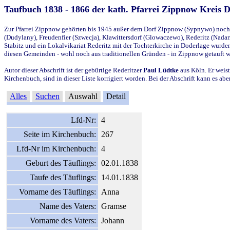
Taufbuch 1838 - 1866 der kath. Pfarrei Zippnow Kreis 
Zur Pfarrei Zippnow gehörten bis 1945 außer dem Dorf Zippnow (Sypnywo) noch d
(Dudylany), Freudenfier (Szwecja), Klawittersdorf (Glowaczewo), Rederitz (Nadarz
Stabitz und ein Lokalvikariat Rederitz mit der Tochterkirche in Doderlage wurd
diesen Gemeinden - wohl noch aus traditionellen Gründen - in Zippnow getauft 
Autor dieser Abschrift ist der gebürtige Rederitzer
Paul Lüdtke
aus Köln. Er weist
Kirchenbuch, sind in dieser Liste korrigiert worden. Bei der Abschrift kann es 
Alles
Suchen
Auswahl
Detail
Lfd-Nr:
4
Seite im Kirchenbuch:
267
Lfd-Nr im Kirchenbuch:
4
Geburt des Täuflings:
02.01.1838
Taufe des Täuflings:
14.01.1838
Vorname des Täuflings:
Anna
Name des Vaters:
Gramse
Vorname des Vaters:
Johann