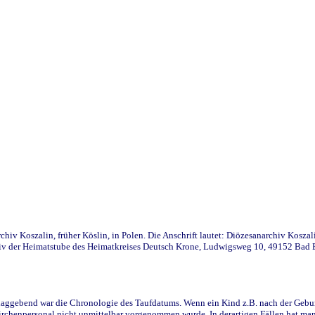
iv Koszalin, früher Köslin, in Polen. Die Anschrift lautet: Diözesanarchiv Koszal
v der Heimatstube des Heimatkreises Deutsch Krone, Ludwigsweg 10, 49152 Bad Ess
ggebend war die Chronologie des Taufdatums. Wenn ein Kind z.B. nach der Geburt 
rchenpersonal nicht unmittelbar vorgenommen wurde. In derartigen Fällen hat man d