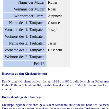
Name der Mutter:
Rüger
Vorname der Mutter:
Rosa
Wohnort der Eltern :
Zippnow
Name des 1. Taufpaten:
Gramse
Vorname des 1. Taufpaten:
Joseph
Wohnort des 1. Taufpaten:
Name des 2. Taufpaten:
Jaster
Vorname des 2. Taufpaten:
Elisabeth
Wohnort des 2. Taufpaten:
Feld18:
Hinweise zu den Kirchenbüchern
Das Original-Kirchenbuch von Januar 1838 bis 1866, befindet sich im Diözesanarch
Freien Prälatur Schneidemühl, Josef-Schwank-Straße 8, 36043 Fulda und im Archi
erlaubt.
Die Reihenfolge der Einträge
Die ursprüngliche Reihenfolge aus dem Kirchenbuch wurde bei behalten. Ausschla
Kind eben später getauft. Manchmal kam es auch vor, dass der Taufeintrag vom Ki