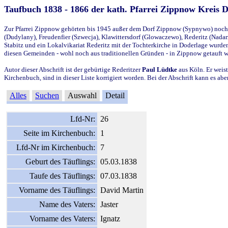
Taufbuch 1838 - 1866 der kath. Pfarrei Zippnow Kreis 
Zur Pfarrei Zippnow gehörten bis 1945 außer dem Dorf Zippnow (Sypnywo) noch d
(Dudylany), Freudenfier (Szwecja), Klawittersdorf (Glowaczewo), Rederitz (Nadarz
Stabitz und ein Lokalvikariat Rederitz mit der Tochterkirche in Doderlage wurd
diesen Gemeinden - wohl noch aus traditionellen Gründen - in Zippnow getauft 
Autor dieser Abschrift ist der gebürtige Rederitzer
Paul Lüdtke
aus Köln. Er weist
Kirchenbuch, sind in dieser Liste korrigiert worden. Bei der Abschrift kann es 
Alles
Suchen
Auswahl
Detail
Lfd-Nr:
26
Seite im Kirchenbuch:
1
Lfd-Nr im Kirchenbuch:
7
Geburt des Täuflings:
05.03.1838
Taufe des Täuflings:
07.03.1838
Vorname des Täuflings:
David Martin
Name des Vaters:
Jaster
Vorname des Vaters:
Ignatz