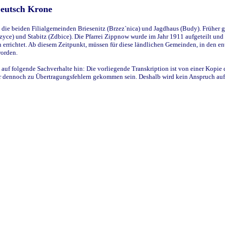
Deutsch Krone
ie beiden Filialgemeinden Briesenitz (Brzez`nica) und Jagdhaus (Budy). Früher g
yce) und Stabitz (Zdbice). Die Pfarrei Zippnow wurde im Jahr 1911 aufgeteilt und e
en errichtet. Ab diesem Zeitpunkt, müssen für diese ländlichen Gemeinden, in den
worden.
 auf folgende Sachverhalte hin: Die vorliegende Transkription ist von einer Kopie 
aber dennoch zu Übertragungsfehlern gekommen sein. Deshalb wird kein Anspruch auf 