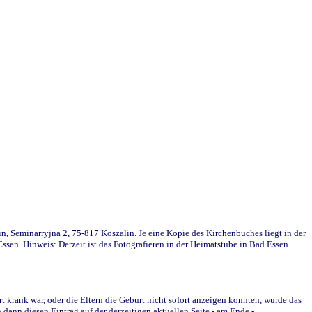
in, Seminarryjna 2, 75-817 Koszalin. Je eine Kopie des Kirchenbuches liegt in der
en. Hinweis: Derzeit ist das Fotografieren in der Heimatstube in Bad Essen
krank war, oder die Eltern die Geburt nicht sofort anzeigen konnten, wurde das
ann diesen Eintrag auf der derzeitigen aktuellen Seite - am Ende -