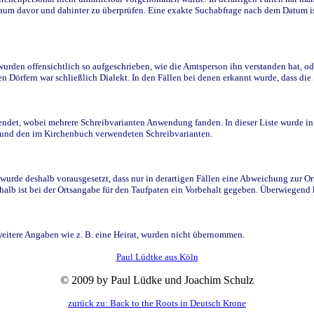
raum davor und dahinter zu überprüfen. Eine exakte Suchabfrage nach dem Datum i
den offensichtlich so aufgeschrieben, wie die Amtsperson ihn verstanden hat, ode
n Dörfern war schließlich Dialekt. In den Fällen bei denen erkannt wurde, dass di
t, wobei mehrere Schreibvarianten Anwendung fanden. In dieser Liste wurde in de
n und den im Kirchenbuch verwendeten Schreibvarianten.
wurde deshalb vorausgesetzt, dass nur in derartigen Fällen eine Abweichung zur O
eshalb ist bei der Ortsangabe für den Taufpaten ein Vorbehalt gegeben. Überwiegen
weitere Angaben wie z. B. eine Heirat, wurden nicht übernommen.
Paul Lüdtke aus Köln
© 2009 by Paul Lüdke und Joachim Schulz
zurück zu: Back to the Roots in Deutsch Krone