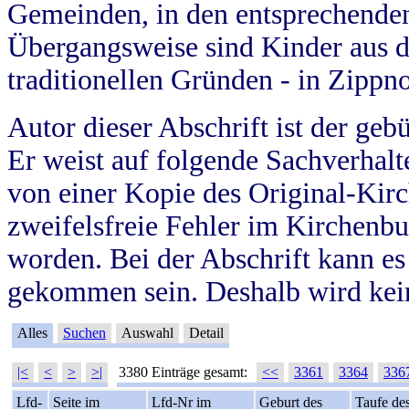
Gemeinden, in den entsprechende
Übergangsweise sind Kinder aus 
traditionellen Gründen - in Zippn
Autor dieser Abschrift ist der geb
Er weist auf folgende Sachverhalte
von einer Kopie des Original-Kirc
zweifelsfreie Fehler im Kirchenbuc
worden. Bei der Abschrift kann e
gekommen sein. Deshalb wird kein
Alles
Suchen
Auswahl
Detail
|<
<
>
>|
3380 Einträge gesamt:
<<
3361
3364
336
Lfd-
Seite im
Lfd-Nr im
Geburt des
Taufe de