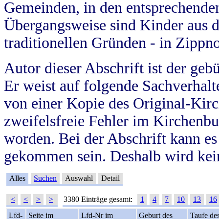
Gemeinden, in den entsprechende
Übergangsweise sind Kinder aus 
traditionellen Gründen - in Zippn
Autor dieser Abschrift ist der geb
Er weist auf folgende Sachverhalte
von einer Kopie des Original-Kirc
zweifelsfreie Fehler im Kirchenbuc
worden. Bei der Abschrift kann e
gekommen sein. Deshalb wird kein
Alles
Suchen
Auswahl
Detail
|<
<
>
>|
3380 Einträge gesamt:
1
4
7
10
13
16
Lfd-
Seite im
Lfd-Nr im
Geburt des
Taufe de