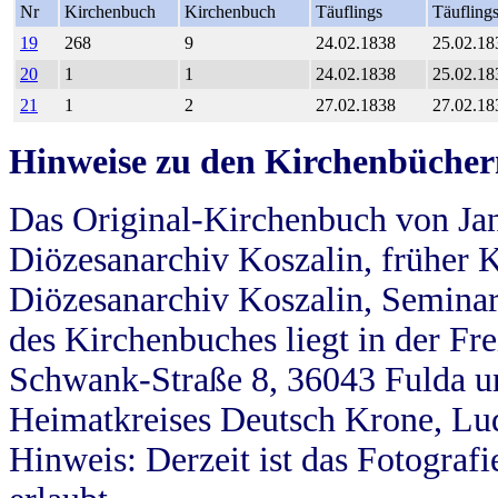
Nr
Kirchenbuch
Kirchenbuch
Täuflings
Täufling
19
268
9
24.02.1838
25.02.18
20
1
1
24.02.1838
25.02.18
21
1
2
27.02.1838
27.02.18
Hinweise zu den Kirchenbücher
Das Original-Kirchenbuch von Jan
Diözesanarchiv Koszalin, früher Kö
Diözesanarchiv Koszalin, Seminar
des Kirchenbuches liegt in der Fr
Schwank-Straße 8, 36043 Fulda u
Heimatkreises Deutsch Krone, Lu
Hinweis: Derzeit ist das Fotograf