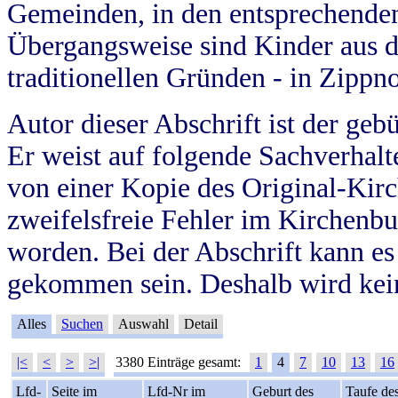
Gemeinden, in den entsprechende
Übergangsweise sind Kinder aus 
traditionellen Gründen - in Zippn
Autor dieser Abschrift ist der geb
Er weist auf folgende Sachverhalte
von einer Kopie des Original-Kirc
zweifelsfreie Fehler im Kirchenbuc
worden. Bei der Abschrift kann e
gekommen sein. Deshalb wird kein
Alles
Suchen
Auswahl
Detail
|<
<
>
>|
3380 Einträge gesamt:
1
4
7
10
13
16
Lfd-
Seite im
Lfd-Nr im
Geburt des
Taufe de