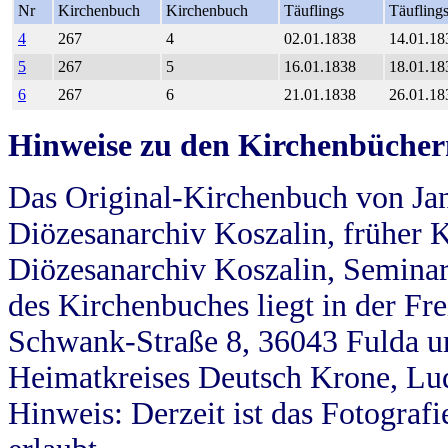
Nr
Kirchenbuch
Kirchenbuch
Täuflings
Täufling
4
267
4
02.01.1838
14.01.18
5
267
5
16.01.1838
18.01.18
6
267
6
21.01.1838
26.01.18
Hinweise zu den Kirchenbücher
Das Original-Kirchenbuch von Jan
Diözesanarchiv Koszalin, früher Kö
Diözesanarchiv Koszalin, Seminar
des Kirchenbuches liegt in der Fr
Schwank-Straße 8, 36043 Fulda u
Heimatkreises Deutsch Krone, Lu
Hinweis: Derzeit ist das Fotograf