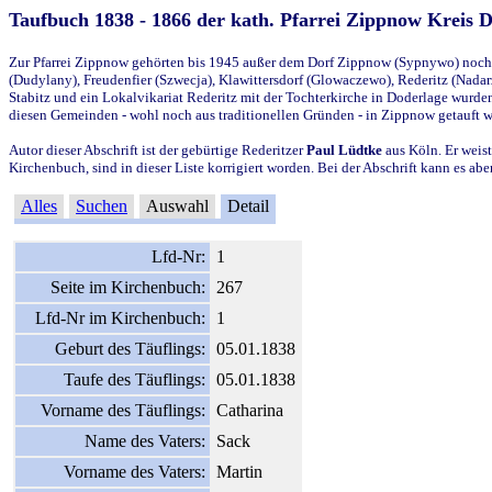
Taufbuch 1838 - 1866 der kath. Pfarrei Zippnow Kreis 
Zur Pfarrei Zippnow gehörten bis 1945 außer dem Dorf Zippnow (Sypnywo) noch d
(Dudylany), Freudenfier (Szwecja), Klawittersdorf (Glowaczewo), Rederitz (Nadarz
Stabitz und ein Lokalvikariat Rederitz mit der Tochterkirche in Doderlage wurd
diesen Gemeinden - wohl noch aus traditionellen Gründen - in Zippnow getauft 
Autor dieser Abschrift ist der gebürtige Rederitzer
Paul Lüdtke
aus Köln. Er weist
Kirchenbuch, sind in dieser Liste korrigiert worden. Bei der Abschrift kann es 
Alles
Suchen
Auswahl
Detail
Lfd-Nr:
1
Seite im Kirchenbuch:
267
Lfd-Nr im Kirchenbuch:
1
Geburt des Täuflings:
05.01.1838
Taufe des Täuflings:
05.01.1838
Vorname des Täuflings:
Catharina
Name des Vaters:
Sack
Vorname des Vaters:
Martin