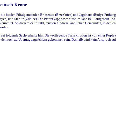
Deutsch Krone
ie beiden Filialgemeinden Briesenitz (Brzez`nica) und Jagdhaus (Budy). Früher g
yce) und Stabitz (Zdbice). Die Pfarrei Zippnow wurde im Jahr 1911 aufgeteilt und e
en errichtet. Ab diesem Zeitpunkt, müssen für diese ländlichen Gemeinden, in den
worden.
 auf folgende Sachverhalte hin: Die vorliegende Transkription ist von einer Kopie 
aber dennoch zu Übertragungsfehlern gekommen sein. Deshalb wird kein Anspruch auf 