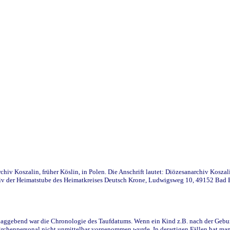
iv Koszalin, früher Köslin, in Polen. Die Anschrift lautet: Diözesanarchiv Koszal
v der Heimatstube des Heimatkreises Deutsch Krone, Ludwigsweg 10, 49152 Bad Ess
ggebend war die Chronologie des Taufdatums. Wenn ein Kind z.B. nach der Geburt 
rchenpersonal nicht unmittelbar vorgenommen wurde. In derartigen Fällen hat man d