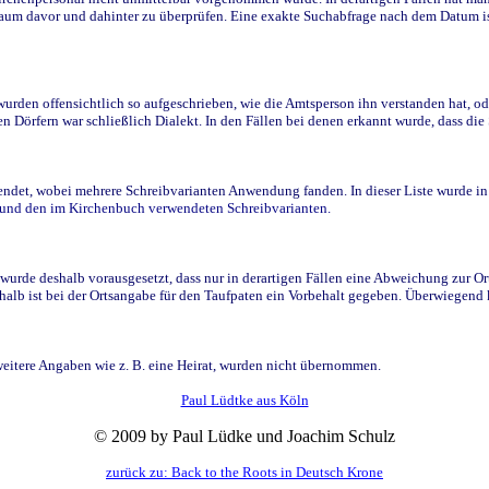
raum davor und dahinter zu überprüfen. Eine exakte Suchabfrage nach dem Datum i
den offensichtlich so aufgeschrieben, wie die Amtsperson ihn verstanden hat, ode
n Dörfern war schließlich Dialekt. In den Fällen bei denen erkannt wurde, dass di
t, wobei mehrere Schreibvarianten Anwendung fanden. In dieser Liste wurde in de
n und den im Kirchenbuch verwendeten Schreibvarianten.
wurde deshalb vorausgesetzt, dass nur in derartigen Fällen eine Abweichung zur O
eshalb ist bei der Ortsangabe für den Taufpaten ein Vorbehalt gegeben. Überwiegen
weitere Angaben wie z. B. eine Heirat, wurden nicht übernommen.
Paul Lüdtke aus Köln
© 2009 by Paul Lüdke und Joachim Schulz
zurück zu: Back to the Roots in Deutsch Krone