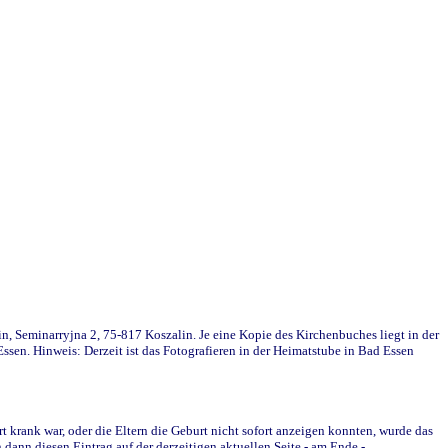
in, Seminarryjna 2, 75-817 Koszalin. Je eine Kopie des Kirchenbuches liegt in der
en. Hinweis: Derzeit ist das Fotografieren in der Heimatstube in Bad Essen
krank war, oder die Eltern die Geburt nicht sofort anzeigen konnten, wurde das
ann diesen Eintrag auf der derzeitigen aktuellen Seite - am Ende -