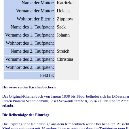
Name der Mutter:
Katritzke
Vorname der Mutter:
Helena
Wohnort der Eltern :
Zippnow
Name des 1. Taufpaten:
Sack
Vorname des 1. Taufpaten:
Johann
Wohnort des 1. Taufpaten:
Name des 2. Taufpaten:
Streich
Vorname des 2. Taufpaten:
Christina
Wohnort des 2. Taufpaten:
Feld18:
Hinweise zu den Kirchenbüchern
Das Original-Kirchenbuch von Januar 1838 bis 1866, befindet sich im Diözesanarch
Freien Prälatur Schneidemühl, Josef-Schwank-Straße 8, 36043 Fulda und im Archi
erlaubt.
Die Reihenfolge der Einträge
Die ursprüngliche Reihenfolge aus dem Kirchenbuch wurde bei behalten. Ausschla
Kind eben später getauft. Manchmal kam es auch vor, dass der Taufeintrag vom Ki