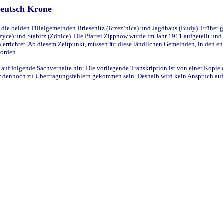
Deutsch Krone
ie beiden Filialgemeinden Briesenitz (Brzez`nica) und Jagdhaus (Budy). Früher g
yce) und Stabitz (Zdbice). Die Pfarrei Zippnow wurde im Jahr 1911 aufgeteilt und e
en errichtet. Ab diesem Zeitpunkt, müssen für diese ländlichen Gemeinden, in den
worden.
 auf folgende Sachverhalte hin: Die vorliegende Transkription ist von einer Kopie 
aber dennoch zu Übertragungsfehlern gekommen sein. Deshalb wird kein Anspruch auf 