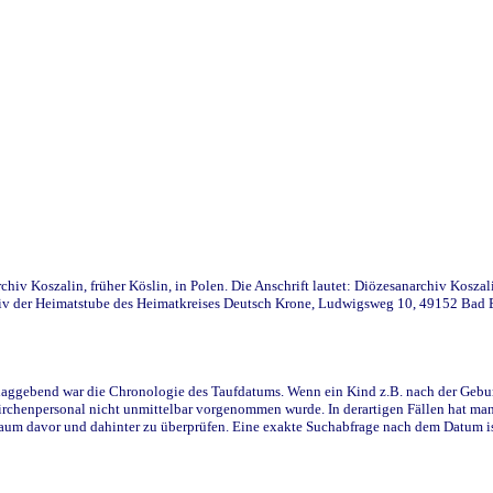
iv Koszalin, früher Köslin, in Polen. Die Anschrift lautet: Diözesanarchiv Koszal
v der Heimatstube des Heimatkreises Deutsch Krone, Ludwigsweg 10, 49152 Bad Ess
ggebend war die Chronologie des Taufdatums. Wenn ein Kind z.B. nach der Geburt 
rchenpersonal nicht unmittelbar vorgenommen wurde. In derartigen Fällen hat man d
raum davor und dahinter zu überprüfen. Eine exakte Suchabfrage nach dem Datum i