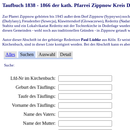
Taufbuch 1838 - 1866 der kath. Pfarrei Zippnow Kreis 
Zur Pfarrei Zippnow gehörten bis 1945 außer dem Dorf Zippnow (Sypnywo) noch d
(Dudylany), Freudenfier (Szwecja), Klawittersdorf (Glowaczewo), Rederitz (Nadarz
Stabitz und ein Lokalvikariat Rederitz mit der Tochterkirche in Doderlage wurd
diesen Gemeinden - wohl noch aus traditionellen Gründen - in Zippnow getauft 
Autor dieser Abschrift ist der gebürtige Rederitzer
Paul Lüdtke
aus Köln. Er weist
Kirchenbuch, sind in dieser Liste korrigiert worden. Bei der Abschrift kann es 
Alles
Suchen
Auswahl
Detail
Suche:
Lfd-Nr im Kirchenbuch:
Geburt des Täuflings:
Taufe des Täuflings:
Vorname des Täuflings:
Name des Vaters:
Name der Mutter: