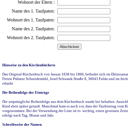
Wohnort der Eltern :
Name des 1. Taufpaten:
Wohnort des 1. Taufpaten:
Name des 2. Taufpaten:
Wohnort des 2. Taufpaten:
Hinweise zu den Kirchenbüchern
Das Original-Kirchenbuch von Januar 1838 bis 1866, befindet sich im Diözesanarch
Freien Prälatur Schneidemühl, Josef-Schwank-Straße 8, 36043 Fulda und im Archi
erlaubt.
Die Reihenfolge der Einträge
Die ursprüngliche Reihenfolge aus dem Kirchenbuch wurde bei behalten. Ausschla
Kind eben später getauft. Manchmal kam es auch vor, dass der Taufeintrag vom Ki
vorgenommen. Bei der Verwendung der Liste ist es wichtig, einen gewissen Zeit
erfolgt nach Tag, Monat und Jahr.
Schreibweise der Namen