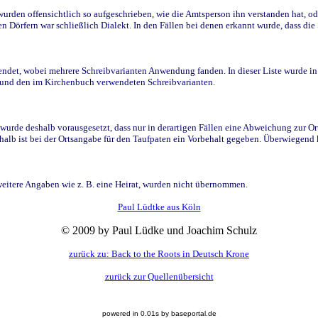
den offensichtlich so aufgeschrieben, wie die Amtsperson ihn verstanden hat, ode
n Dörfern war schließlich Dialekt. In den Fällen bei denen erkannt wurde, dass di
t, wobei mehrere Schreibvarianten Anwendung fanden. In dieser Liste wurde in de
n und den im Kirchenbuch verwendeten Schreibvarianten.
wurde deshalb vorausgesetzt, dass nur in derartigen Fällen eine Abweichung zur O
eshalb ist bei der Ortsangabe für den Taufpaten ein Vorbehalt gegeben. Überwiegen
weitere Angaben wie z. B. eine Heirat, wurden nicht übernommen.
Paul Lüdtke aus Köln
© 2009 by Paul Lüdke und Joachim Schulz
zurück zu: Back to the Roots in Deutsch Krone
zurück zur Quellenübersicht
powered in 0.01s by baseportal.de