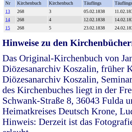
Nr
Kirchenbuch
Kirchenbuch
Täuflings
Täufling
13
268
3
05.02.1838
11.02.18
14
268
4
12.02.1838
14.02.18
15
268
5
23.02.1838
24.02.18
Hinweise zu den Kirchenbücher
Das Original-Kirchenbuch von Jan
Diözesanarchiv Koszalin, früher Kö
Diözesanarchiv Koszalin, Seminar
des Kirchenbuches liegt in der Fr
Schwank-Straße 8, 36043 Fulda u
Heimatkreises Deutsch Krone, Lu
Hinweis: Derzeit ist das Fotograf