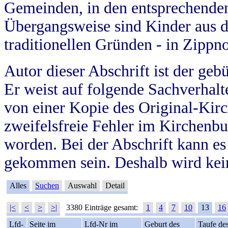
Gemeinden, in den entsprechende
Übergangsweise sind Kinder aus 
traditionellen Gründen - in Zippn
Autor dieser Abschrift ist der geb
Er weist auf folgende Sachverhalte
von einer Kopie des Original-Kirc
zweifelsfreie Fehler im Kirchenbuc
worden. Bei der Abschrift kann e
gekommen sein. Deshalb wird kein
Alles
Suchen
Auswahl
Detail
|<
<
>
>|
3380 Einträge gesamt:
1
4
7
10
13
16
Lfd-
Seite im
Lfd-Nr im
Geburt des
Taufe de