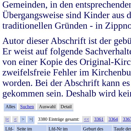
Gemeinden, in den entsprechende
Übergangsweise sind Kinder aus 
traditionellen Gründen - in Zippn
Autor dieser Abschrift ist der geb
Er weist auf folgende Sachverhalte
von einer Kopie des Original-Kirc
zweifelsfreie Fehler im Kirchenbuc
worden. Bei der Abschrift kann e
gekommen sein. Deshalb wird kein
Alles
Suchen
Auswahl
Detail
|<
<
>
>|
3380 Einträge gesamt:
<<
3361
3364
336
Lfd-
Seite im
Lfd-Nr im
Geburt des
Taufe de