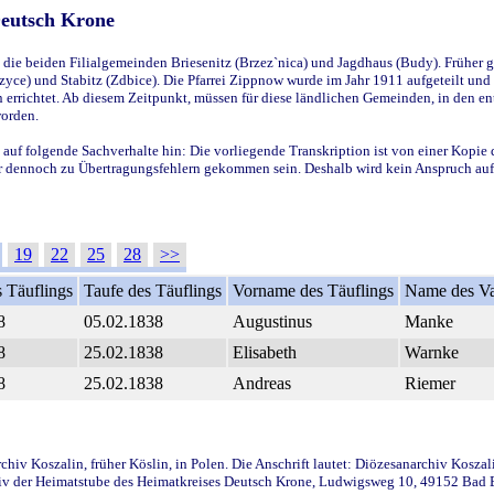
Deutsch Krone
ie beiden Filialgemeinden Briesenitz (Brzez`nica) und Jagdhaus (Budy). Früher g
yce) und Stabitz (Zdbice). Die Pfarrei Zippnow wurde im Jahr 1911 aufgeteilt und e
en errichtet. Ab diesem Zeitpunkt, müssen für diese ländlichen Gemeinden, in den
worden.
 auf folgende Sachverhalte hin: Die vorliegende Transkription ist von einer Kopie 
aber dennoch zu Übertragungsfehlern gekommen sein. Deshalb wird kein Anspruch auf 
19
22
25
28
>>
 Täuflings
Taufe des Täuflings
Vorname des Täuflings
Name des Va
8
05.02.1838
Augustinus
Manke
8
25.02.1838
Elisabeth
Warnke
8
25.02.1838
Andreas
Riemer
iv Koszalin, früher Köslin, in Polen. Die Anschrift lautet: Diözesanarchiv Koszal
v der Heimatstube des Heimatkreises Deutsch Krone, Ludwigsweg 10, 49152 Bad Ess