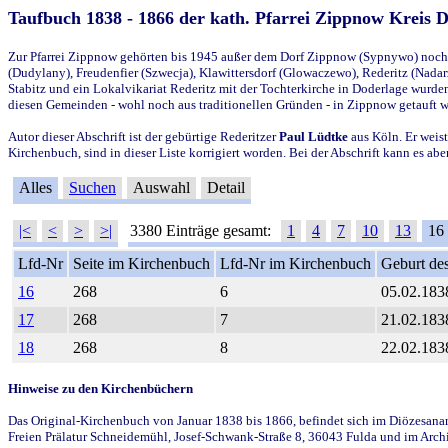
Taufbuch 1838 - 1866 der kath. Pfarrei Zippnow Kreis 
Zur Pfarrei Zippnow gehörten bis 1945 außer dem Dorf Zippnow (Sypnywo) noch d
(Dudylany), Freudenfier (Szwecja), Klawittersdorf (Glowaczewo), Rederitz (Nadarz
Stabitz und ein Lokalvikariat Rederitz mit der Tochterkirche in Doderlage wurd
diesen Gemeinden - wohl noch aus traditionellen Gründen - in Zippnow getauft 
Autor dieser Abschrift ist der gebürtige Rederitzer
Paul Lüdtke
aus Köln. Er weist
Kirchenbuch, sind in dieser Liste korrigiert worden. Bei der Abschrift kann es 
Alles
Suchen
Auswahl
Detail
|<
<
>
>|
3380 Einträge gesamt:
1
4
7
10
13
16
Lfd-Nr
Seite im Kirchenbuch
Lfd-Nr im Kirchenbuch
Geburt des
16
268
6
05.02.183
17
268
7
21.02.183
18
268
8
22.02.183
Hinweise zu den Kirchenbüchern
Das Original-Kirchenbuch von Januar 1838 bis 1866, befindet sich im Diözesanarch
Freien Prälatur Schneidemühl, Josef-Schwank-Straße 8, 36043 Fulda und im Archi