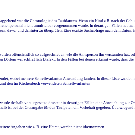
ggebend war die Chronologie des Taufdatums. Wenn ein Kind z.B. nach der Geburt 
rchenpersonal nicht unmittelbar vorgenommen wurde. In derartigen Fällen hat man d
raum davor und dahinter zu überprüfen. Eine exakte Suchabfrage nach dem Datum i
den offensichtlich so aufgeschrieben, wie die Amtsperson ihn verstanden hat, ode
n Dörfern war schließlich Dialekt. In den Fällen bei denen erkannt wurde, dass di
t, wobei mehrere Schreibvarianten Anwendung fanden. In dieser Liste wurde in de
n und den im Kirchenbuch verwendeten Schreibvarianten.
wurde deshalb vorausgesetzt, dass nur in derartigen Fällen eine Abweichung zur O
eshalb ist bei der Ortsangabe für den Taufpaten ein Vorbehalt gegeben. Überwiegen
weitere Angaben wie z. B. eine Heirat, wurden nicht übernommen.