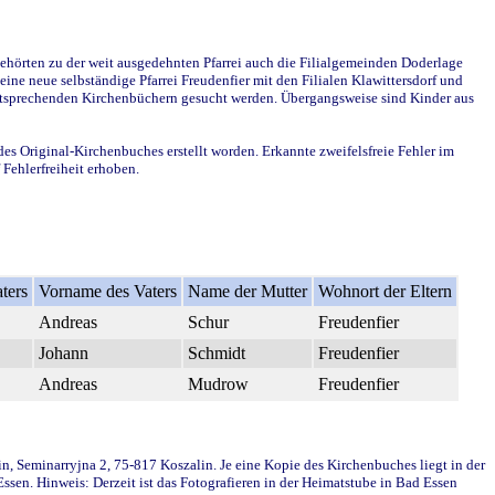
ehörten zu der weit ausgedehnten Pfarrei auch die Filialgemeinden Doderlage
ine neue selbständige Pfarrei Freudenfier mit den Filialen Klawittersdorf und
 entsprechenden Kirchenbüchern gesucht werden. Übergangsweise sind Kinder aus
des Original-Kirchenbuches erstellt worden. Erkannte zweifelsfreie Fehler im
Fehlerfreiheit erhoben.
ters
Vorname des Vaters
Name der Mutter
Wohnort der Eltern
Andreas
Schur
Freudenfier
Johann
Schmidt
Freudenfier
Andreas
Mudrow
Freudenfier
in, Seminarryjna 2, 75-817 Koszalin. Je eine Kopie des Kirchenbuches liegt in der
en. Hinweis: Derzeit ist das Fotografieren in der Heimatstube in Bad Essen