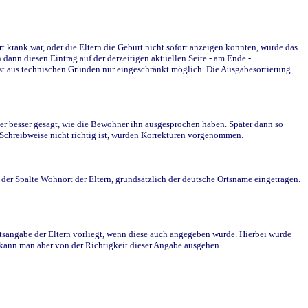
krank war, oder die Eltern die Geburt nicht sofort anzeigen konnten, wurde das
ann diesen Eintrag auf der derzeitigen aktuellen Seite - am Ende -
st aus technischen Gründen nur eingeschränkt möglich. Die Ausgabesortierung
r besser gesagt, wie die Bewohner ihn ausgesprochen haben. Später dann so
e Schreibweise nicht richtig ist, wurden Korrekturen vorgenommen.
r Spalte Wohnort der Eltern, grundsätzlich der deutsche Ortsname eingetragen.
rtsangabe der Eltern vorliegt, wenn diese auch angegeben wurde. Hierbei wurde
d kann man aber von der Richtigkeit dieser Angabe ausgehen.