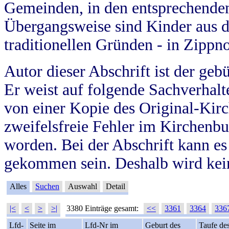
Gemeinden, in den entsprechende
Übergangsweise sind Kinder aus 
traditionellen Gründen - in Zippn
Autor dieser Abschrift ist der geb
Er weist auf folgende Sachverhalte
von einer Kopie des Original-Kirc
zweifelsfreie Fehler im Kirchenbuc
worden. Bei der Abschrift kann e
gekommen sein. Deshalb wird kein
Alles
Suchen
Auswahl
Detail
|<
<
>
>|
3380 Einträge gesamt:
<<
3361
3364
336
Lfd-
Seite im
Lfd-Nr im
Geburt des
Taufe de