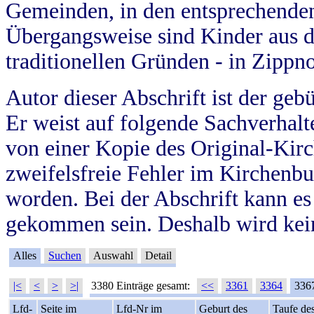
Gemeinden, in den entsprechende
Übergangsweise sind Kinder aus 
traditionellen Gründen - in Zippn
Autor dieser Abschrift ist der geb
Er weist auf folgende Sachverhalte
von einer Kopie des Original-Kirc
zweifelsfreie Fehler im Kirchenbuc
worden. Bei der Abschrift kann e
gekommen sein. Deshalb wird kein
Alles
Suchen
Auswahl
Detail
|<
<
>
>|
3380 Einträge gesamt:
<<
3361
3364
336
Lfd-
Seite im
Lfd-Nr im
Geburt des
Taufe de