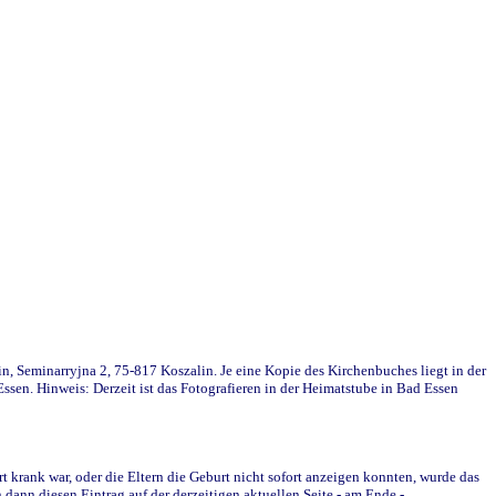
in, Seminarryjna 2, 75-817 Koszalin. Je eine Kopie des Kirchenbuches liegt in der
en. Hinweis: Derzeit ist das Fotografieren in der Heimatstube in Bad Essen
krank war, oder die Eltern die Geburt nicht sofort anzeigen konnten, wurde das
ann diesen Eintrag auf der derzeitigen aktuellen Seite - am Ende -