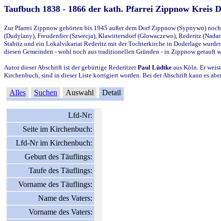
Taufbuch 1838 - 1866 der kath. Pfarrei Zippnow Kreis 
Zur Pfarrei Zippnow gehörten bis 1945 außer dem Dorf Zippnow (Sypnywo) noch d
(Dudylany), Freudenfier (Szwecja), Klawittersdorf (Glowaczewo), Rederitz (Nadarz
Stabitz und ein Lokalvikariat Rederitz mit der Tochterkirche in Doderlage wurd
diesen Gemeinden - wohl noch aus traditionellen Gründen - in Zippnow getauft 
Autor dieser Abschrift ist der gebürtige Rederitzer
Paul Lüdtke
aus Köln. Er weist
Kirchenbuch, sind in dieser Liste korrigiert worden. Bei der Abschrift kann es 
Alles
Suchen
Auswahl
Detail
Lfd-Nr:
Seite im Kirchenbuch:
Lfd-Nr im Kirchenbuch:
Geburt des Täuflings:
Taufe des Täuflings:
Vorname des Täuflings:
Name des Vaters:
Vorname des Vaters: