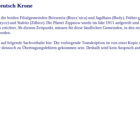
Deutsch Krone
ie beiden Filialgemeinden Briesenitz (Brzez`nica) und Jagdhaus (Budy). Früher g
yce) und Stabitz (Zdbice). Die Pfarrei Zippnow wurde im Jahr 1911 aufgeteilt und e
en errichtet. Ab diesem Zeitpunkt, müssen für diese ländlichen Gemeinden, in den
worden.
 auf folgende Sachverhalte hin: Die vorliegende Transkription ist von einer Kopie 
aber dennoch zu Übertragungsfehlern gekommen sein. Deshalb wird kein Anspruch auf 