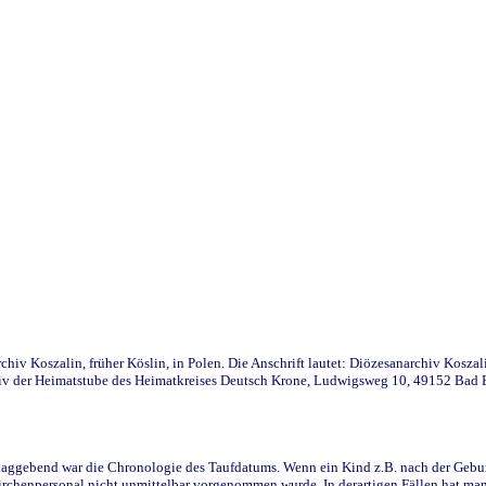
iv Koszalin, früher Köslin, in Polen. Die Anschrift lautet: Diözesanarchiv Koszal
v der Heimatstube des Heimatkreises Deutsch Krone, Ludwigsweg 10, 49152 Bad Ess
ggebend war die Chronologie des Taufdatums. Wenn ein Kind z.B. nach der Geburt 
rchenpersonal nicht unmittelbar vorgenommen wurde. In derartigen Fällen hat man d