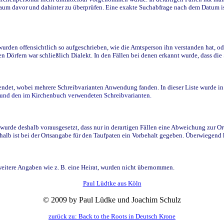
raum davor und dahinter zu überprüfen. Eine exakte Suchabfrage nach dem Datum i
den offensichtlich so aufgeschrieben, wie die Amtsperson ihn verstanden hat, ode
n Dörfern war schließlich Dialekt. In den Fällen bei denen erkannt wurde, dass di
t, wobei mehrere Schreibvarianten Anwendung fanden. In dieser Liste wurde in de
n und den im Kirchenbuch verwendeten Schreibvarianten.
wurde deshalb vorausgesetzt, dass nur in derartigen Fällen eine Abweichung zur O
eshalb ist bei der Ortsangabe für den Taufpaten ein Vorbehalt gegeben. Überwiegen
weitere Angaben wie z. B. eine Heirat, wurden nicht übernommen.
Paul Lüdtke aus Köln
© 2009 by Paul Lüdke und Joachim Schulz
zurück zu: Back to the Roots in Deutsch Krone