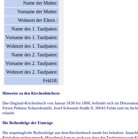
Name der Mutter:
Vorname der Mutter:
Wohnort der Eltern :
Name des 1. Taufpaten:
Vorname des 1. Taufpaten:
Wohnort des 1. Taufpaten:
Name des 2. Taufpaten:
Vorname des 2. Taufpaten:
Wohnort des 2. Taufpaten:
Feld18:
Hinweise zu den Kirchenbüchern
Das Original-Kirchenbuch von Januar 1838 bis 1866, befindet sich im Diözesanarch
Freien Prälatur Schneidemühl, Josef-Schwank-Straße 8, 36043 Fulda und im Archi
erlaubt.
Die Reihenfolge der Einträge
Die ursprüngliche Reihenfolge aus dem Kirchenbuch wurde bei behalten. Ausschla
Kind eben später getauft. Manchmal kam es auch vor, dass der Taufeintrag vom Ki