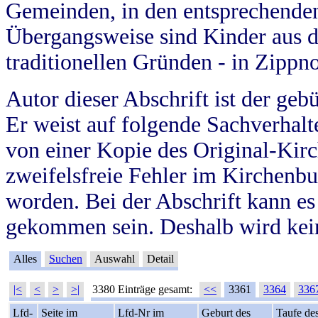
Gemeinden, in den entsprechende
Übergangsweise sind Kinder aus 
traditionellen Gründen - in Zippn
Autor dieser Abschrift ist der geb
Er weist auf folgende Sachverhalte
von einer Kopie des Original-Kirc
zweifelsfreie Fehler im Kirchenbuc
worden. Bei der Abschrift kann e
gekommen sein. Deshalb wird kein
Alles
Suchen
Auswahl
Detail
|<
<
>
>|
3380 Einträge gesamt:
<<
3361
3364
336
Lfd-
Seite im
Lfd-Nr im
Geburt des
Taufe de