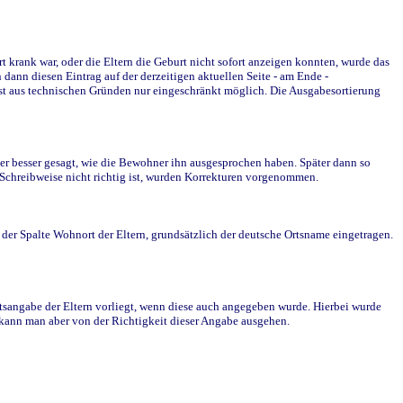
krank war, oder die Eltern die Geburt nicht sofort anzeigen konnten, wurde das
ann diesen Eintrag auf der derzeitigen aktuellen Seite - am Ende -
st aus technischen Gründen nur eingeschränkt möglich. Die Ausgabesortierung
r besser gesagt, wie die Bewohner ihn ausgesprochen haben. Später dann so
e Schreibweise nicht richtig ist, wurden Korrekturen vorgenommen.
r Spalte Wohnort der Eltern, grundsätzlich der deutsche Ortsname eingetragen.
rtsangabe der Eltern vorliegt, wenn diese auch angegeben wurde. Hierbei wurde
d kann man aber von der Richtigkeit dieser Angabe ausgehen.