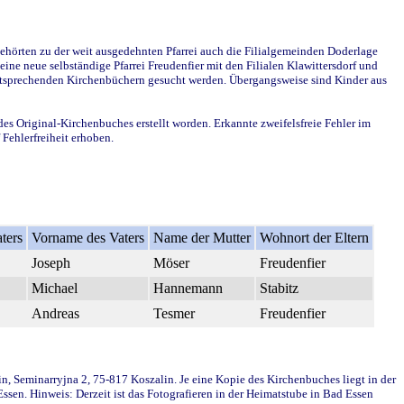
ehörten zu der weit ausgedehnten Pfarrei auch die Filialgemeinden Doderlage
ine neue selbständige Pfarrei Freudenfier mit den Filialen Klawittersdorf und
 entsprechenden Kirchenbüchern gesucht werden. Übergangsweise sind Kinder aus
des Original-Kirchenbuches erstellt worden. Erkannte zweifelsfreie Fehler im
Fehlerfreiheit erhoben.
ters
Vorname des Vaters
Name der Mutter
Wohnort der Eltern
Joseph
Möser
Freudenfier
Michael
Hannemann
Stabitz
Andreas
Tesmer
Freudenfier
in, Seminarryjna 2, 75-817 Koszalin. Je eine Kopie des Kirchenbuches liegt in der
en. Hinweis: Derzeit ist das Fotografieren in der Heimatstube in Bad Essen