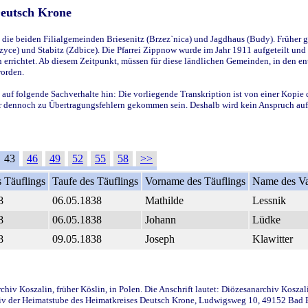
Deutsch Krone
ie beiden Filialgemeinden Briesenitz (Brzez`nica) und Jagdhaus (Budy). Früher g
yce) und Stabitz (Zdbice). Die Pfarrei Zippnow wurde im Jahr 1911 aufgeteilt und e
en errichtet. Ab diesem Zeitpunkt, müssen für diese ländlichen Gemeinden, in den
worden.
 auf folgende Sachverhalte hin: Die vorliegende Transkription ist von einer Kopie 
aber dennoch zu Übertragungsfehlern gekommen sein. Deshalb wird kein Anspruch auf 
43
46
49
52
55
58
>>
 Täuflings
Taufe des Täuflings
Vorname des Täuflings
Name des Va
8
06.05.1838
Mathilde
Lessnik
8
06.05.1838
Johann
Lüdke
8
09.05.1838
Joseph
Klawitter
iv Koszalin, früher Köslin, in Polen. Die Anschrift lautet: Diözesanarchiv Koszal
v der Heimatstube des Heimatkreises Deutsch Krone, Ludwigsweg 10, 49152 Bad Ess