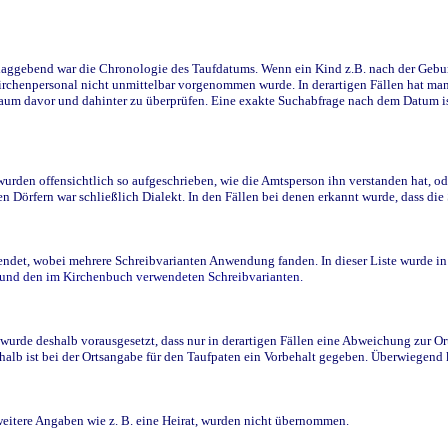
ggebend war die Chronologie des Taufdatums. Wenn ein Kind z.B. nach der Geburt 
rchenpersonal nicht unmittelbar vorgenommen wurde. In derartigen Fällen hat man d
raum davor und dahinter zu überprüfen. Eine exakte Suchabfrage nach dem Datum i
den offensichtlich so aufgeschrieben, wie die Amtsperson ihn verstanden hat, ode
n Dörfern war schließlich Dialekt. In den Fällen bei denen erkannt wurde, dass di
t, wobei mehrere Schreibvarianten Anwendung fanden. In dieser Liste wurde in de
n und den im Kirchenbuch verwendeten Schreibvarianten.
wurde deshalb vorausgesetzt, dass nur in derartigen Fällen eine Abweichung zur O
eshalb ist bei der Ortsangabe für den Taufpaten ein Vorbehalt gegeben. Überwiegen
weitere Angaben wie z. B. eine Heirat, wurden nicht übernommen.