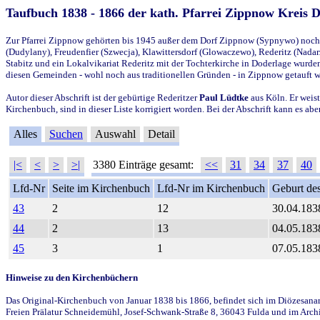
Taufbuch 1838 - 1866 der kath. Pfarrei Zippnow Kreis 
Zur Pfarrei Zippnow gehörten bis 1945 außer dem Dorf Zippnow (Sypnywo) noch d
(Dudylany), Freudenfier (Szwecja), Klawittersdorf (Glowaczewo), Rederitz (Nadarz
Stabitz und ein Lokalvikariat Rederitz mit der Tochterkirche in Doderlage wurd
diesen Gemeinden - wohl noch aus traditionellen Gründen - in Zippnow getauft 
Autor dieser Abschrift ist der gebürtige Rederitzer
Paul Lüdtke
aus Köln. Er weist
Kirchenbuch, sind in dieser Liste korrigiert worden. Bei der Abschrift kann es 
Alles
Suchen
Auswahl
Detail
|<
<
>
>|
3380 Einträge gesamt:
<<
31
34
37
40
Lfd-Nr
Seite im Kirchenbuch
Lfd-Nr im Kirchenbuch
Geburt des
43
2
12
30.04.183
44
2
13
04.05.183
45
3
1
07.05.183
Hinweise zu den Kirchenbüchern
Das Original-Kirchenbuch von Januar 1838 bis 1866, befindet sich im Diözesanarch
Freien Prälatur Schneidemühl, Josef-Schwank-Straße 8, 36043 Fulda und im Archi