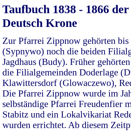
Taufbuch 1838 - 1866 der
Deutsch Krone
Zur Pfarrei Zippnow gehörten bi
(Sypnywo) noch die beiden Filial
Jagdhaus (Budy). Früher gehörten 
die Filialgemeinden Doderlage (D
Klawittersdorf (Glowaczewo), Red
Die Pfarrei Zippnow wurde im Jah
selbständige Pfarrei Freudenfier m
Stabitz und ein Lokalvikariat Red
wurden errichtet. Ab diesem Zeitp