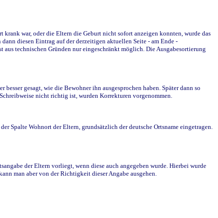
krank war, oder die Eltern die Geburt nicht sofort anzeigen konnten, wurde das
ann diesen Eintrag auf der derzeitigen aktuellen Seite - am Ende -
st aus technischen Gründen nur eingeschränkt möglich. Die Ausgabesortierung
r besser gesagt, wie die Bewohner ihn ausgesprochen haben. Später dann so
e Schreibweise nicht richtig ist, wurden Korrekturen vorgenommen.
r Spalte Wohnort der Eltern, grundsätzlich der deutsche Ortsname eingetragen.
rtsangabe der Eltern vorliegt, wenn diese auch angegeben wurde. Hierbei wurde
d kann man aber von der Richtigkeit dieser Angabe ausgehen.