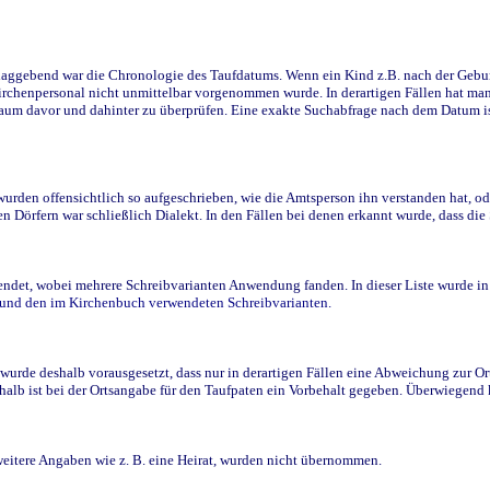
ggebend war die Chronologie des Taufdatums. Wenn ein Kind z.B. nach der Geburt 
rchenpersonal nicht unmittelbar vorgenommen wurde. In derartigen Fällen hat man d
raum davor und dahinter zu überprüfen. Eine exakte Suchabfrage nach dem Datum i
den offensichtlich so aufgeschrieben, wie die Amtsperson ihn verstanden hat, ode
n Dörfern war schließlich Dialekt. In den Fällen bei denen erkannt wurde, dass di
t, wobei mehrere Schreibvarianten Anwendung fanden. In dieser Liste wurde in de
n und den im Kirchenbuch verwendeten Schreibvarianten.
wurde deshalb vorausgesetzt, dass nur in derartigen Fällen eine Abweichung zur O
eshalb ist bei der Ortsangabe für den Taufpaten ein Vorbehalt gegeben. Überwiegen
weitere Angaben wie z. B. eine Heirat, wurden nicht übernommen.