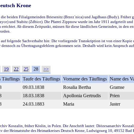
Deutsch Krone
ie beiden Filialgemeinden Briesenitz (Brzez`nica) und Jagdhaus (Budy). Früher g
yce) und Stabitz (Zdbice). Die Pfarrei Zippnow wurde im Jahr 1911 aufgeteilt und e
en errichtet. Ab diesem Zeitpunkt, müssen für diese ländlichen Gemeinden, in den
worden.
 auf folgende Sachverhalte hin: Die vorliegende Transkription ist von einer Kopie 
aber dennoch zu Übertragungsfehlern gekommen sein. Deshalb wird kein Anspruch auf 
19
22
25
28
>>
 Täuflings
Taufe des Täuflings
Vorname des Täuflings
Name des Va
8
09.03.1838
Rosalia Bertha
Gramse
8
18.03.1838
Apollonia Gertrudis
Prien
8
24.03.1883
Maria
Jaster
iv Koszalin, früher Köslin, in Polen. Die Anschrift lautet: Diözesanarchiv Koszal
v der Heimatstube des Heimatkreises Deutsch Krone, Ludwigsweg 10, 49152 Bad Ess