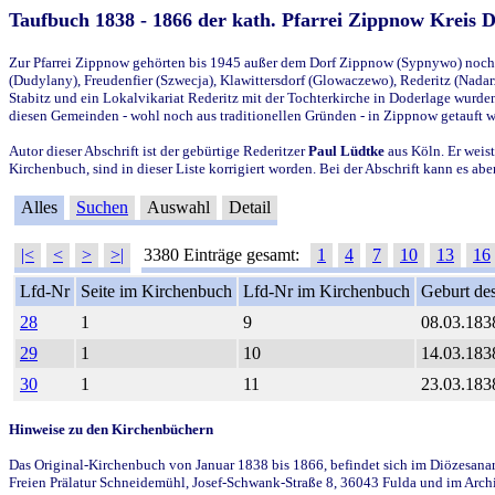
Taufbuch 1838 - 1866 der kath. Pfarrei Zippnow Kreis 
Zur Pfarrei Zippnow gehörten bis 1945 außer dem Dorf Zippnow (Sypnywo) noch d
(Dudylany), Freudenfier (Szwecja), Klawittersdorf (Glowaczewo), Rederitz (Nadarz
Stabitz und ein Lokalvikariat Rederitz mit der Tochterkirche in Doderlage wurd
diesen Gemeinden - wohl noch aus traditionellen Gründen - in Zippnow getauft 
Autor dieser Abschrift ist der gebürtige Rederitzer
Paul Lüdtke
aus Köln. Er weist
Kirchenbuch, sind in dieser Liste korrigiert worden. Bei der Abschrift kann es 
Alles
Suchen
Auswahl
Detail
|<
<
>
>|
3380 Einträge gesamt:
1
4
7
10
13
16
Lfd-Nr
Seite im Kirchenbuch
Lfd-Nr im Kirchenbuch
Geburt des
28
1
9
08.03.183
29
1
10
14.03.183
30
1
11
23.03.183
Hinweise zu den Kirchenbüchern
Das Original-Kirchenbuch von Januar 1838 bis 1866, befindet sich im Diözesanarch
Freien Prälatur Schneidemühl, Josef-Schwank-Straße 8, 36043 Fulda und im Archi