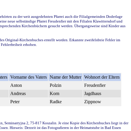
ehörten zu der weit ausgedehnten Pfarrei auch die Filialgemeinden Doderlage
ine neue selbständige Pfarrei Freudenfier mit den Filialen Klawittersdorf und
 entsprechenden Kirchenbüchern gesucht werden. Übergangsweise sind Kinder aus
des Original-Kirchenbuches erstellt worden. Erkannte zweifelsfreie Fehler im
Fehlerfreiheit erhoben.
ters
Vorname des Vaters
Name der Mutter
Wohnort der Eltern
Anton
Polzin
Freudenfier
Andreas
Korn
Jagdhaus
Peter
Radke
Zippnow
in, Seminarryjna 2, 75-817 Koszalin. Je eine Kopie des Kirchenbuches liegt in der
en. Hinweis: Derzeit ist das Fotografieren in der Heimatstube in Bad Essen