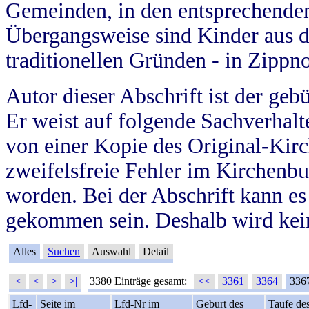
Gemeinden, in den entsprechende
Übergangsweise sind Kinder aus 
traditionellen Gründen - in Zippn
Autor dieser Abschrift ist der geb
Er weist auf folgende Sachverhalte
von einer Kopie des Original-Kirc
zweifelsfreie Fehler im Kirchenbuc
worden. Bei der Abschrift kann e
gekommen sein. Deshalb wird kein
Alles
Suchen
Auswahl
Detail
|<
<
>
>|
3380 Einträge gesamt:
<<
3361
3364
336
Lfd-
Seite im
Lfd-Nr im
Geburt des
Taufe de