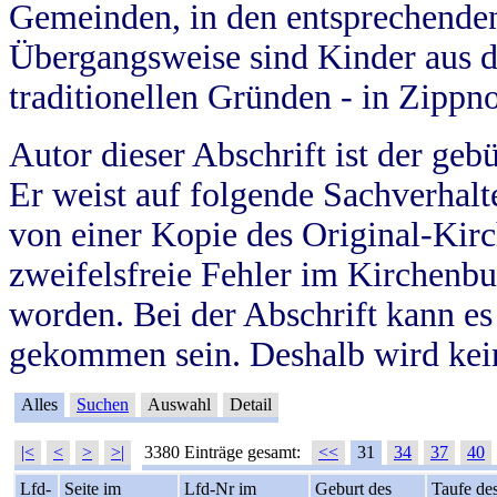
Gemeinden, in den entsprechende
Übergangsweise sind Kinder aus 
traditionellen Gründen - in Zippn
Autor dieser Abschrift ist der geb
Er weist auf folgende Sachverhalte
von einer Kopie des Original-Kirc
zweifelsfreie Fehler im Kirchenbuc
worden. Bei der Abschrift kann e
gekommen sein. Deshalb wird kein
Alles
Suchen
Auswahl
Detail
|<
<
>
>|
3380 Einträge gesamt:
<<
31
34
37
40
Lfd-
Seite im
Lfd-Nr im
Geburt des
Taufe de