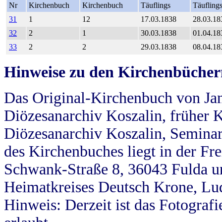
Nr
Kirchenbuch
Kirchenbuch
Täuflings
Täufling
31
1
12
17.03.1838
28.03.18
32
2
1
30.03.1838
01.04.18
33
2
2
29.03.1838
08.04.18
Hinweise zu den Kirchenbücher
Das Original-Kirchenbuch von Jan
Diözesanarchiv Koszalin, früher Kö
Diözesanarchiv Koszalin, Seminar
des Kirchenbuches liegt in der Fr
Schwank-Straße 8, 36043 Fulda u
Heimatkreises Deutsch Krone, Lu
Hinweis: Derzeit ist das Fotograf