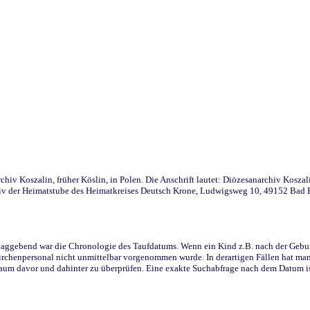
iv Koszalin, früher Köslin, in Polen. Die Anschrift lautet: Diözesanarchiv Koszal
v der Heimatstube des Heimatkreises Deutsch Krone, Ludwigsweg 10, 49152 Bad Ess
ggebend war die Chronologie des Taufdatums. Wenn ein Kind z.B. nach der Geburt 
rchenpersonal nicht unmittelbar vorgenommen wurde. In derartigen Fällen hat man d
raum davor und dahinter zu überprüfen. Eine exakte Suchabfrage nach dem Datum i