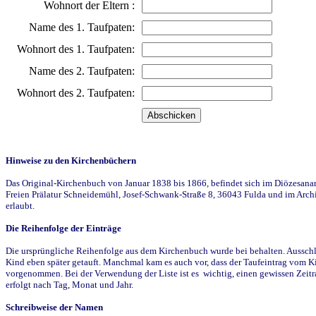
Wohnort der Eltern :
Name des 1. Taufpaten:
Wohnort des 1. Taufpaten:
Name des 2. Taufpaten:
Wohnort des 2. Taufpaten:
Hinweise zu den Kirchenbüchern
Das Original-Kirchenbuch von Januar 1838 bis 1866, befindet sich im Diözesanarch
Freien Prälatur Schneidemühl, Josef-Schwank-Straße 8, 36043 Fulda und im Archi
erlaubt.
Die Reihenfolge der Einträge
Die ursprüngliche Reihenfolge aus dem Kirchenbuch wurde bei behalten. Ausschla
Kind eben später getauft. Manchmal kam es auch vor, dass der Taufeintrag vom Ki
vorgenommen. Bei der Verwendung der Liste ist es wichtig, einen gewissen Zeit
erfolgt nach Tag, Monat und Jahr.
Schreibweise der Namen