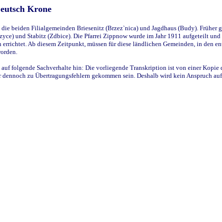
Deutsch Krone
ie beiden Filialgemeinden Briesenitz (Brzez`nica) und Jagdhaus (Budy). Früher g
yce) und Stabitz (Zdbice). Die Pfarrei Zippnow wurde im Jahr 1911 aufgeteilt und e
en errichtet. Ab diesem Zeitpunkt, müssen für diese ländlichen Gemeinden, in den
worden.
 auf folgende Sachverhalte hin: Die vorliegende Transkription ist von einer Kopie 
aber dennoch zu Übertragungsfehlern gekommen sein. Deshalb wird kein Anspruch auf 