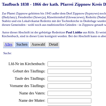
Taufbuch 1838 - 1866 der kath. Pfarrei Zippnow Kreis 
Zur Pfarrei Zippnow gehörten bis 1945 außer dem Dorf Zippnow (Sypnywo) noch d
(Dudylany), Freudenfier (Szwecja), Klawittersdorf (Glowaczewo), Rederitz (Nadarz
Stabitz und ein Lokalvikariat Rederitz mit der Tochterkirche in Doderlage wurd
diesen Gemeinden - wohl noch aus traditionellen Gründen - in Zippnow getauft 
Autor dieser Abschrift ist der gebürtige Rederitzer
Paul Lüdtke
aus Köln. Er weist
Kirchenbuch, sind in dieser Liste korrigiert worden. Bei der Abschrift kann es 
Alles
Suchen
Auswahl
Detail
Suche:
Lfd-Nr im Kirchenbuch:
Geburt des Täuflings:
Taufe des Täuflings:
Vorname des Täuflings:
Name des Vaters:
Name der Mutter: