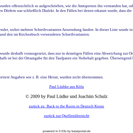
den offensichtlich so aufgeschrieben, wie die Amtsperson ihn verstanden hat, ode
n Dörfern war schließlich Dialekt. In den Fällen bei denen erkannt wurde, dass di
t, wobei mehrere Schreibvarianten Anwendung fanden. In dieser Liste wurde in de
n und den im Kirchenbuch verwendeten Schreibvarianten.
wurde deshalb vorausgesetzt, dass nur in derartigen Fällen eine Abweichung zur O
eshalb ist bei der Ortsangabe für den Taufpaten ein Vorbehalt gegeben. Überwiegen
weitere Angaben wie z. B. eine Heirat, wurden nicht übernommen.
Paul Lüdtke aus Köln
© 2009 by Paul Lüdke und Joachim Schulz
zurück zu: Back to the Roots in Deutsch Krone
zurück zur Quellenübersicht
powered in 0.03s by baseportal.de