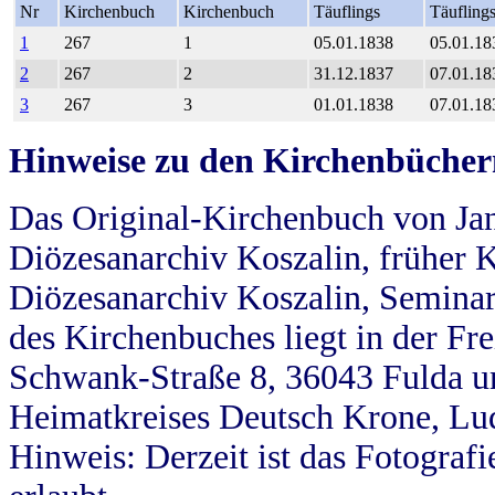
Nr
Kirchenbuch
Kirchenbuch
Täuflings
Täufling
1
267
1
05.01.1838
05.01.18
2
267
2
31.12.1837
07.01.18
3
267
3
01.01.1838
07.01.18
Hinweise zu den Kirchenbücher
Das Original-Kirchenbuch von Jan
Diözesanarchiv Koszalin, früher Kö
Diözesanarchiv Koszalin, Seminar
des Kirchenbuches liegt in der Fr
Schwank-Straße 8, 36043 Fulda u
Heimatkreises Deutsch Krone, Lu
Hinweis: Derzeit ist das Fotograf