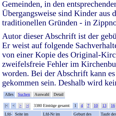
Gemeinden, in den entsprechende
Übergangsweise sind Kinder aus 
traditionellen Gründen - in Zippn
Autor dieser Abschrift ist der geb
Er weist auf folgende Sachverhalte
von einer Kopie des Original-Kirc
zweifelsfreie Fehler im Kirchenbuc
worden. Bei der Abschrift kann e
gekommen sein. Deshalb wird kein
Alles
Suchen
Auswahl
Detail
|<
<
>
>|
3380 Einträge gesamt:
1
4
7
10
13
16
Lfd-
Seite im
Lfd-Nr im
Geburt des
Taufe de