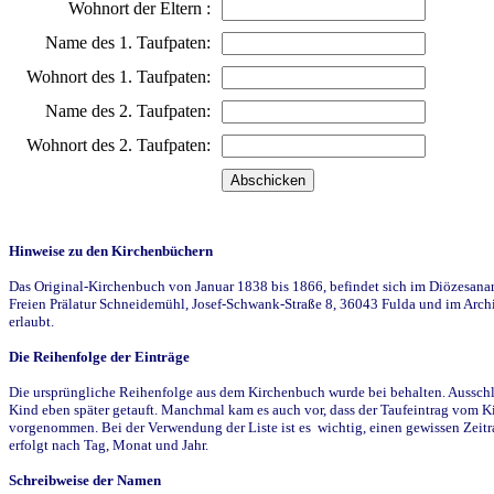
Wohnort der Eltern :
Name des 1. Taufpaten:
Wohnort des 1. Taufpaten:
Name des 2. Taufpaten:
Wohnort des 2. Taufpaten:
Hinweise zu den Kirchenbüchern
Das Original-Kirchenbuch von Januar 1838 bis 1866, befindet sich im Diözesanarch
Freien Prälatur Schneidemühl, Josef-Schwank-Straße 8, 36043 Fulda und im Archi
erlaubt.
Die Reihenfolge der Einträge
Die ursprüngliche Reihenfolge aus dem Kirchenbuch wurde bei behalten. Ausschla
Kind eben später getauft. Manchmal kam es auch vor, dass der Taufeintrag vom Ki
vorgenommen. Bei der Verwendung der Liste ist es wichtig, einen gewissen Zeit
erfolgt nach Tag, Monat und Jahr.
Schreibweise der Namen