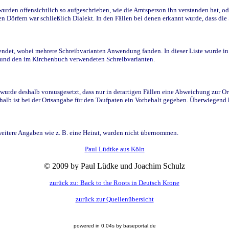
den offensichtlich so aufgeschrieben, wie die Amtsperson ihn verstanden hat, ode
n Dörfern war schließlich Dialekt. In den Fällen bei denen erkannt wurde, dass di
t, wobei mehrere Schreibvarianten Anwendung fanden. In dieser Liste wurde in de
n und den im Kirchenbuch verwendeten Schreibvarianten.
wurde deshalb vorausgesetzt, dass nur in derartigen Fällen eine Abweichung zur O
eshalb ist bei der Ortsangabe für den Taufpaten ein Vorbehalt gegeben. Überwiegen
weitere Angaben wie z. B. eine Heirat, wurden nicht übernommen.
Paul Lüdtke aus Köln
© 2009 by Paul Lüdke und Joachim Schulz
zurück zu: Back to the Roots in Deutsch Krone
zurück zur Quellenübersicht
powered in 0.04s by baseportal.de