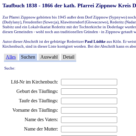
Taufbuch 1838 - 1866 der kath. Pfarrei Zippnow Kreis 
Zur Pfarrei Zippnow gehörten bis 1945 außer dem Dorf Zippnow (Sypnywo) noch d
(Dudylany), Freudenfier (Szwecja), Klawittersdorf (Glowaczewo), Rederitz (Nadarz
Stabitz und ein Lokalvikariat Rederitz mit der Tochterkirche in Doderlage wurd
diesen Gemeinden - wohl noch aus traditionellen Gründen - in Zippnow getauft 
Autor dieser Abschrift ist der gebürtige Rederitzer
Paul Lüdtke
aus Köln. Er weist
Kirchenbuch, sind in dieser Liste korrigiert worden. Bei der Abschrift kann es 
Alles
Suchen
Auswahl
Detail
Suche:
Lfd-Nr im Kirchenbuch:
Geburt des Täuflings:
Taufe des Täuflings:
Vorname des Täuflings:
Name des Vaters:
Name der Mutter: