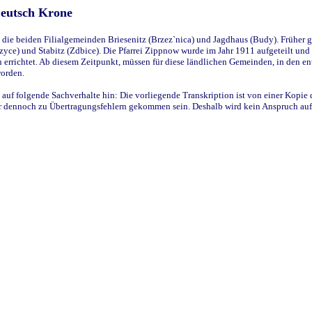
Deutsch Krone
ie beiden Filialgemeinden Briesenitz (Brzez`nica) und Jagdhaus (Budy). Früher g
yce) und Stabitz (Zdbice). Die Pfarrei Zippnow wurde im Jahr 1911 aufgeteilt und e
en errichtet. Ab diesem Zeitpunkt, müssen für diese ländlichen Gemeinden, in den
worden.
 auf folgende Sachverhalte hin: Die vorliegende Transkription ist von einer Kopie 
aber dennoch zu Übertragungsfehlern gekommen sein. Deshalb wird kein Anspruch auf 