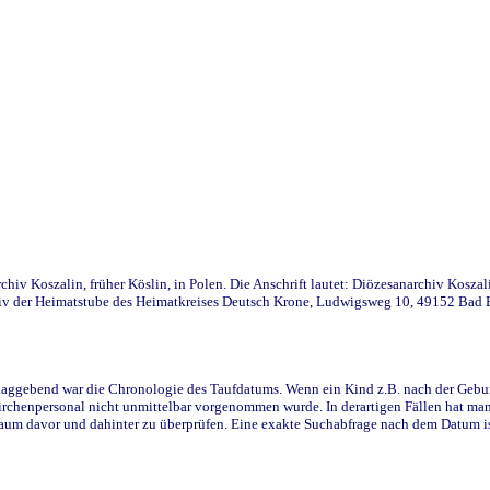
iv Koszalin, früher Köslin, in Polen. Die Anschrift lautet: Diözesanarchiv Koszal
v der Heimatstube des Heimatkreises Deutsch Krone, Ludwigsweg 10, 49152 Bad Ess
ggebend war die Chronologie des Taufdatums. Wenn ein Kind z.B. nach der Geburt 
rchenpersonal nicht unmittelbar vorgenommen wurde. In derartigen Fällen hat man d
raum davor und dahinter zu überprüfen. Eine exakte Suchabfrage nach dem Datum i