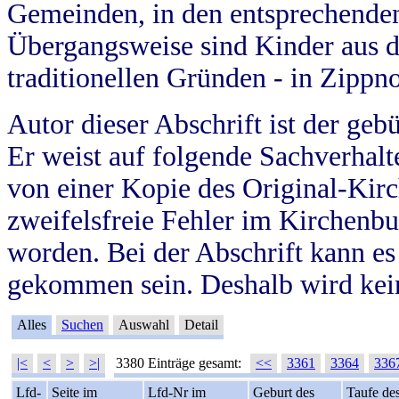
Gemeinden, in den entsprechende
Übergangsweise sind Kinder aus 
traditionellen Gründen - in Zippn
Autor dieser Abschrift ist der geb
Er weist auf folgende Sachverhalte
von einer Kopie des Original-Kirc
zweifelsfreie Fehler im Kirchenbuc
worden. Bei der Abschrift kann e
gekommen sein. Deshalb wird kein
Alles
Suchen
Auswahl
Detail
|<
<
>
>|
3380 Einträge gesamt:
<<
3361
3364
336
Lfd-
Seite im
Lfd-Nr im
Geburt des
Taufe de