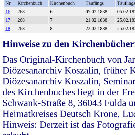
Nr
Kirchenbuch
Kirchenbuch
Täuflings
Täufling
16
268
6
05.02.1838
05.02.18
17
268
7
21.02.1838
25.02.18
18
268
8
22.02.1838
25.02.18
Hinweise zu den Kirchenbücher
Das Original-Kirchenbuch von Jan
Diözesanarchiv Koszalin, früher Kö
Diözesanarchiv Koszalin, Seminar
des Kirchenbuches liegt in der Fr
Schwank-Straße 8, 36043 Fulda u
Heimatkreises Deutsch Krone, Lu
Hinweis: Derzeit ist das Fotograf