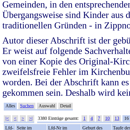
Gemeinden, in den entsprechende
Übergangsweise sind Kinder aus 
traditionellen Gründen - in Zippn
Autor dieser Abschrift ist der geb
Er weist auf folgende Sachverhalte
von einer Kopie des Original-Kirc
zweifelsfreie Fehler im Kirchenbuc
worden. Bei der Abschrift kann e
gekommen sein. Deshalb wird kein
Alles
Suchen
Auswahl
Detail
|<
<
>
>|
3380 Einträge gesamt:
1
4
7
10
13
16
Lfd-
Seite im
Lfd-Nr im
Geburt des
Taufe de