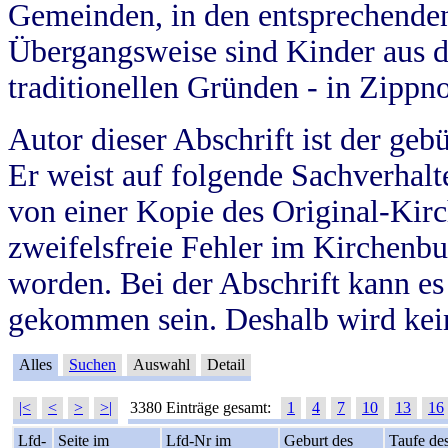
Gemeinden, in den entsprechende
Übergangsweise sind Kinder aus 
traditionellen Gründen - in Zippn
Autor dieser Abschrift ist der geb
Er weist auf folgende Sachverhalte
von einer Kopie des Original-Kirc
zweifelsfreie Fehler im Kirchenbuc
worden. Bei der Abschrift kann e
gekommen sein. Deshalb wird kein
Alles
Suchen
Auswahl
Detail
|<
<
>
>|
3380 Einträge gesamt:
1
4
7
10
13
16
Lfd-
Seite im
Lfd-Nr im
Geburt des
Taufe de