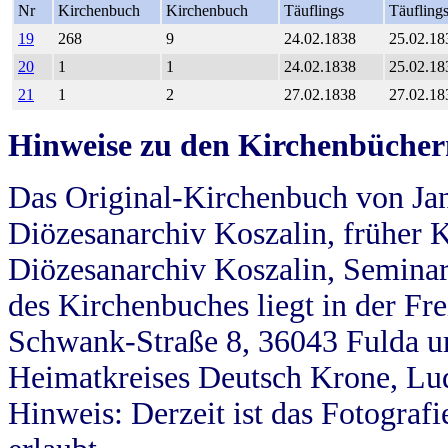
Nr
Kirchenbuch
Kirchenbuch
Täuflings
Täufling
19
268
9
24.02.1838
25.02.18
20
1
1
24.02.1838
25.02.18
21
1
2
27.02.1838
27.02.18
Hinweise zu den Kirchenbücher
Das Original-Kirchenbuch von Jan
Diözesanarchiv Koszalin, früher Kö
Diözesanarchiv Koszalin, Seminar
des Kirchenbuches liegt in der Fr
Schwank-Straße 8, 36043 Fulda u
Heimatkreises Deutsch Krone, Lu
Hinweis: Derzeit ist das Fotograf