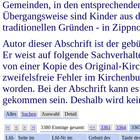
Gemeinden, in den entsprechende
Übergangsweise sind Kinder aus 
traditionellen Gründen - in Zippn
Autor dieser Abschrift ist der geb
Er weist auf folgende Sachverhalte
von einer Kopie des Original-Kirc
zweifelsfreie Fehler im Kirchenbuc
worden. Bei der Abschrift kann e
gekommen sein. Deshalb wird kein
Alles
Suchen
Auswahl
Detail
|<
<
>
>|
3380 Einträge gesamt:
<<
3361
3364
336
Lfd-
Seite im
Lfd-Nr im
Geburt des
Taufe de