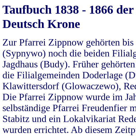
Taufbuch 1838 - 1866 der
Deutsch Krone
Zur Pfarrei Zippnow gehörten bi
(Sypnywo) noch die beiden Filial
Jagdhaus (Budy). Früher gehörten 
die Filialgemeinden Doderlage (D
Klawittersdorf (Glowaczewo), Red
Die Pfarrei Zippnow wurde im Jah
selbständige Pfarrei Freudenfier m
Stabitz und ein Lokalvikariat Red
wurden errichtet. Ab diesem Zeitp