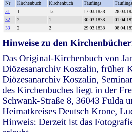
Nr
Kirchenbuch
Kirchenbuch
Täuflings
Täufling
31
1
12
17.03.1838
28.03.18
32
2
1
30.03.1838
01.04.18
33
2
2
29.03.1838
08.04.18
Hinweise zu den Kirchenbücher
Das Original-Kirchenbuch von Jan
Diözesanarchiv Koszalin, früher Kö
Diözesanarchiv Koszalin, Seminar
des Kirchenbuches liegt in der Fr
Schwank-Straße 8, 36043 Fulda u
Heimatkreises Deutsch Krone, Lu
Hinweis: Derzeit ist das Fotograf