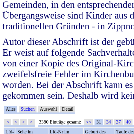
Gemeinden, in den entsprechende
Übergangsweise sind Kinder aus 
traditionellen Gründen - in Zippn
Autor dieser Abschrift ist der geb
Er weist auf folgende Sachverhalte
von einer Kopie des Original-Kirc
zweifelsfreie Fehler im Kirchenbuc
worden. Bei der Abschrift kann e
gekommen sein. Deshalb wird kein
Alles
Suchen
Auswahl
Detail
|<
<
>
>|
3380 Einträge gesamt:
<<
31
34
37
40
Lfd-
Seite im
Lfd-Nr im
Geburt des
Taufe de