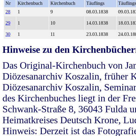
Nr
Kirchenbuch
Kirchenbuch
Täuflings
Täufling
28
1
9
08.03.1838
09.03.18
29
1
10
14.03.1838
18.03.18
30
1
11
23.03.1838
24.03.18
Hinweise zu den Kirchenbücher
Das Original-Kirchenbuch von Jan
Diözesanarchiv Koszalin, früher Kö
Diözesanarchiv Koszalin, Seminar
des Kirchenbuches liegt in der Fr
Schwank-Straße 8, 36043 Fulda u
Heimatkreises Deutsch Krone, Lu
Hinweis: Derzeit ist das Fotograf