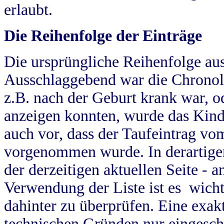
erlaubt.
Die Reihenfolge der Einträge
Die ursprüngliche Reihenfolge au
Ausschlaggebend war die Chronol
z.B. nach der Geburt krank war, od
anzeigen konnten, wurde das Kind
auch vor, dass der Taufeintrag vo
vorgenommen wurde. In derartigen
der derzeitigen aktuellen Seite -
Verwendung der Liste ist es wich
dahinter zu überprüfen. Eine exa
technischen Gründen nur eingesch