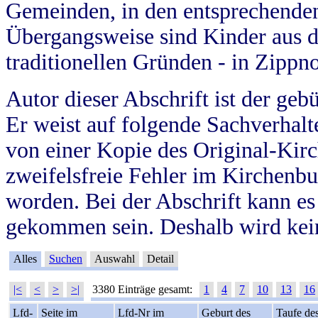
Gemeinden, in den entsprechende
Übergangsweise sind Kinder aus 
traditionellen Gründen - in Zippn
Autor dieser Abschrift ist der geb
Er weist auf folgende Sachverhalte
von einer Kopie des Original-Kirc
zweifelsfreie Fehler im Kirchenbuc
worden. Bei der Abschrift kann e
gekommen sein. Deshalb wird kein
Alles
Suchen
Auswahl
Detail
|<
<
>
>|
3380 Einträge gesamt:
1
4
7
10
13
16
Lfd-
Seite im
Lfd-Nr im
Geburt des
Taufe de