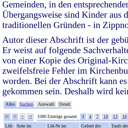
Gemeinden, in den entsprechende
Übergangsweise sind Kinder aus 
traditionellen Gründen - in Zippn
Autor dieser Abschrift ist der geb
Er weist auf folgende Sachverhalte
von einer Kopie des Original-Kirc
zweifelsfreie Fehler im Kirchenbuc
worden. Bei der Abschrift kann e
gekommen sein. Deshalb wird kein
Alles
Suchen
Auswahl
Detail
|<
<
>
>|
3380 Einträge gesamt:
1
4
7
10
13
16
Lfd-
Seite im
Lfd-Nr im
Geburt des
Taufe de