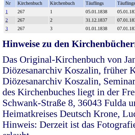
Nr
Kirchenbuch
Kirchenbuch
Täuflings
Täufling
1
267
1
05.01.1838
05.01.18
2
267
2
31.12.1837
07.01.18
3
267
3
01.01.1838
07.01.18
Hinweise zu den Kirchenbücher
Das Original-Kirchenbuch von Jan
Diözesanarchiv Koszalin, früher Kö
Diözesanarchiv Koszalin, Seminar
des Kirchenbuches liegt in der Fr
Schwank-Straße 8, 36043 Fulda u
Heimatkreises Deutsch Krone, Lu
Hinweis: Derzeit ist das Fotograf