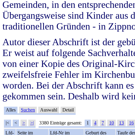
Gemeinden, in den entsprechende
Übergangsweise sind Kinder aus 
traditionellen Gründen - in Zippn
Autor dieser Abschrift ist der geb
Er weist auf folgende Sachverhalte
von einer Kopie des Original-Kirc
zweifelsfreie Fehler im Kirchenbuc
worden. Bei der Abschrift kann e
gekommen sein. Deshalb wird kein
Alles
Suchen
Auswahl
Detail
|<
<
>
>|
3380 Einträge gesamt:
1
4
7
10
13
16
Lfd-
Seite im
Lfd-Nr im
Geburt des
Taufe de