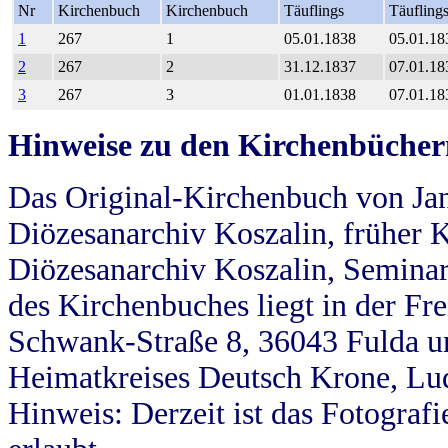
Nr
Kirchenbuch
Kirchenbuch
Täuflings
Täufling
1
267
1
05.01.1838
05.01.18
2
267
2
31.12.1837
07.01.18
3
267
3
01.01.1838
07.01.18
Hinweise zu den Kirchenbücher
Das Original-Kirchenbuch von Jan
Diözesanarchiv Koszalin, früher Kö
Diözesanarchiv Koszalin, Seminar
des Kirchenbuches liegt in der Fr
Schwank-Straße 8, 36043 Fulda u
Heimatkreises Deutsch Krone, Lu
Hinweis: Derzeit ist das Fotograf