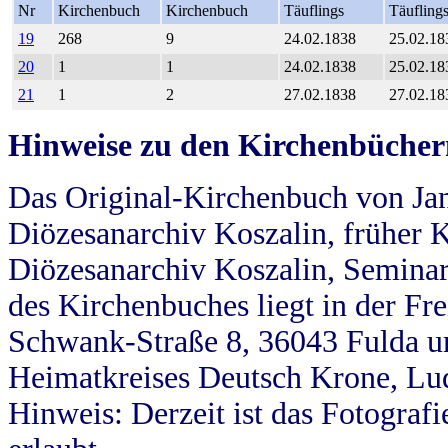
Nr
Kirchenbuch
Kirchenbuch
Täuflings
Täufling
19
268
9
24.02.1838
25.02.18
20
1
1
24.02.1838
25.02.18
21
1
2
27.02.1838
27.02.18
Hinweise zu den Kirchenbücher
Das Original-Kirchenbuch von Jan
Diözesanarchiv Koszalin, früher Kö
Diözesanarchiv Koszalin, Seminar
des Kirchenbuches liegt in der Fr
Schwank-Straße 8, 36043 Fulda u
Heimatkreises Deutsch Krone, Lu
Hinweis: Derzeit ist das Fotograf