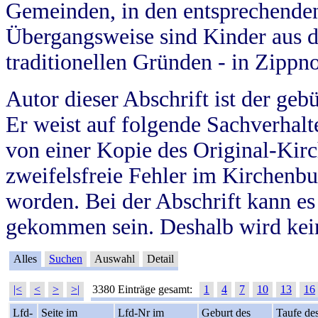
Gemeinden, in den entsprechende
Übergangsweise sind Kinder aus 
traditionellen Gründen - in Zippn
Autor dieser Abschrift ist der geb
Er weist auf folgende Sachverhalte
von einer Kopie des Original-Kirc
zweifelsfreie Fehler im Kirchenbuc
worden. Bei der Abschrift kann e
gekommen sein. Deshalb wird kein
Alles
Suchen
Auswahl
Detail
|<
<
>
>|
3380 Einträge gesamt:
1
4
7
10
13
16
Lfd-
Seite im
Lfd-Nr im
Geburt des
Taufe de