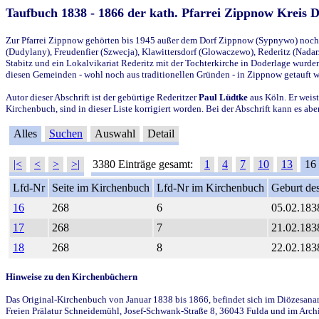
Taufbuch 1838 - 1866 der kath. Pfarrei Zippnow Kreis 
Zur Pfarrei Zippnow gehörten bis 1945 außer dem Dorf Zippnow (Sypnywo) noch d
(Dudylany), Freudenfier (Szwecja), Klawittersdorf (Glowaczewo), Rederitz (Nadarz
Stabitz und ein Lokalvikariat Rederitz mit der Tochterkirche in Doderlage wurd
diesen Gemeinden - wohl noch aus traditionellen Gründen - in Zippnow getauft 
Autor dieser Abschrift ist der gebürtige Rederitzer
Paul Lüdtke
aus Köln. Er weist
Kirchenbuch, sind in dieser Liste korrigiert worden. Bei der Abschrift kann es 
Alles
Suchen
Auswahl
Detail
|<
<
>
>|
3380 Einträge gesamt:
1
4
7
10
13
16
Lfd-Nr
Seite im Kirchenbuch
Lfd-Nr im Kirchenbuch
Geburt des
16
268
6
05.02.183
17
268
7
21.02.183
18
268
8
22.02.183
Hinweise zu den Kirchenbüchern
Das Original-Kirchenbuch von Januar 1838 bis 1866, befindet sich im Diözesanarch
Freien Prälatur Schneidemühl, Josef-Schwank-Straße 8, 36043 Fulda und im Archi