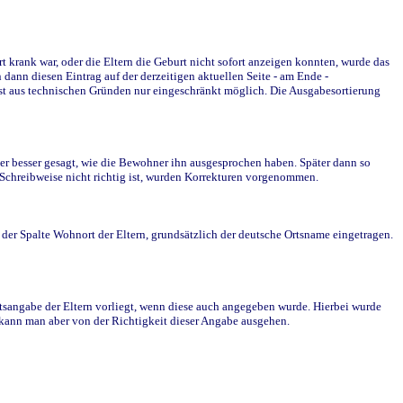
krank war, oder die Eltern die Geburt nicht sofort anzeigen konnten, wurde das
ann diesen Eintrag auf der derzeitigen aktuellen Seite - am Ende -
st aus technischen Gründen nur eingeschränkt möglich. Die Ausgabesortierung
r besser gesagt, wie die Bewohner ihn ausgesprochen haben. Später dann so
e Schreibweise nicht richtig ist, wurden Korrekturen vorgenommen.
r Spalte Wohnort der Eltern, grundsätzlich der deutsche Ortsname eingetragen.
rtsangabe der Eltern vorliegt, wenn diese auch angegeben wurde. Hierbei wurde
d kann man aber von der Richtigkeit dieser Angabe ausgehen.