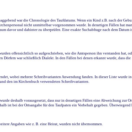
ggebend war die Chronologie des Taufdatums. Wenn ein Kind z.B. nach der Geburt 
rchenpersonal nicht unmittelbar vorgenommen wurde. In derartigen Fällen hat man d
raum davor und dahinter zu überprüfen. Eine exakte Suchabfrage nach dem Datum i
den offensichtlich so aufgeschrieben, wie die Amtsperson ihn verstanden hat, ode
n Dörfern war schließlich Dialekt. In den Fällen bei denen erkannt wurde, dass di
t, wobei mehrere Schreibvarianten Anwendung fanden. In dieser Liste wurde in de
n und den im Kirchenbuch verwendeten Schreibvarianten.
wurde deshalb vorausgesetzt, dass nur in derartigen Fällen eine Abweichung zur O
eshalb ist bei der Ortsangabe für den Taufpaten ein Vorbehalt gegeben. Überwiegen
weitere Angaben wie z. B. eine Heirat, wurden nicht übernommen.