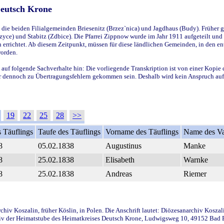
Deutsch Krone
ie beiden Filialgemeinden Briesenitz (Brzez`nica) und Jagdhaus (Budy). Früher g
yce) und Stabitz (Zdbice). Die Pfarrei Zippnow wurde im Jahr 1911 aufgeteilt und e
en errichtet. Ab diesem Zeitpunkt, müssen für diese ländlichen Gemeinden, in den
worden.
 auf folgende Sachverhalte hin: Die vorliegende Transkription ist von einer Kopie 
aber dennoch zu Übertragungsfehlern gekommen sein. Deshalb wird kein Anspruch auf 
19
22
25
28
>>
 Täuflings
Taufe des Täuflings
Vorname des Täuflings
Name des Va
8
05.02.1838
Augustinus
Manke
8
25.02.1838
Elisabeth
Warnke
8
25.02.1838
Andreas
Riemer
iv Koszalin, früher Köslin, in Polen. Die Anschrift lautet: Diözesanarchiv Koszal
v der Heimatstube des Heimatkreises Deutsch Krone, Ludwigsweg 10, 49152 Bad Ess