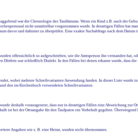
ggebend war die Chronologie des Taufdatums. Wenn ein Kind z.B. nach der Geburt 
rchenpersonal nicht unmittelbar vorgenommen wurde. In derartigen Fällen hat man d
raum davor und dahinter zu überprüfen. Eine exakte Suchabfrage nach dem Datum i
den offensichtlich so aufgeschrieben, wie die Amtsperson ihn verstanden hat, ode
n Dörfern war schließlich Dialekt. In den Fällen bei denen erkannt wurde, dass di
t, wobei mehrere Schreibvarianten Anwendung fanden. In dieser Liste wurde in de
n und den im Kirchenbuch verwendeten Schreibvarianten.
wurde deshalb vorausgesetzt, dass nur in derartigen Fällen eine Abweichung zur O
eshalb ist bei der Ortsangabe für den Taufpaten ein Vorbehalt gegeben. Überwiegen
weitere Angaben wie z. B. eine Heirat, wurden nicht übernommen.