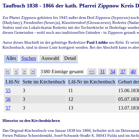
Taufbuch 1838 - 1866 der kath. Pfarrei Zippnow Kreis 
Zur Pfarrei Zippnow gehörten bis 1945 außer dem Dorf Zippnow (Sypnywo) noch d
(Dudylany), Freudenfier (Szwecja), Klawittersdorf (Glowaczewo), Rederitz (Nadarz
Stabitz und ein Lokalvikariat Rederitz mit der Tochterkirche in Doderlage wurd
diesen Gemeinden - wohl noch aus traditionellen Gründen - in Zippnow getauft 
Autor dieser Abschrift ist der gebürtige Rederitzer
Paul Lüdtke
aus Köln. Er weist
Kirchenbuch, sind in dieser Liste korrigiert worden. Bei der Abschrift kann es 
Alles
Suchen
Auswahl
Detail
|<
<
>
>|
3380 Einträge gesamt:
<<
31
34
37
40
Lfd-Nr
Seite im Kirchenbuch
Lfd-Nr im Kirchenbuch
Geburt des
55
3
11
15.06.183
56
3
12
05.07.183
57
3
13
13.07.183
Hinweise zu den Kirchenbüchern
Das Original-Kirchenbuch von Januar 1838 bis 1866, befindet sich im Diözesanarch
Freien Prälatur Schneidemühl, Josef-Schwank-Straße 8, 36043 Fulda und im Archi