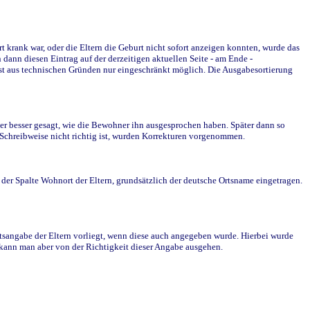
krank war, oder die Eltern die Geburt nicht sofort anzeigen konnten, wurde das
ann diesen Eintrag auf der derzeitigen aktuellen Seite - am Ende -
st aus technischen Gründen nur eingeschränkt möglich. Die Ausgabesortierung
r besser gesagt, wie die Bewohner ihn ausgesprochen haben. Später dann so
e Schreibweise nicht richtig ist, wurden Korrekturen vorgenommen.
r Spalte Wohnort der Eltern, grundsätzlich der deutsche Ortsname eingetragen.
rtsangabe der Eltern vorliegt, wenn diese auch angegeben wurde. Hierbei wurde
d kann man aber von der Richtigkeit dieser Angabe ausgehen.