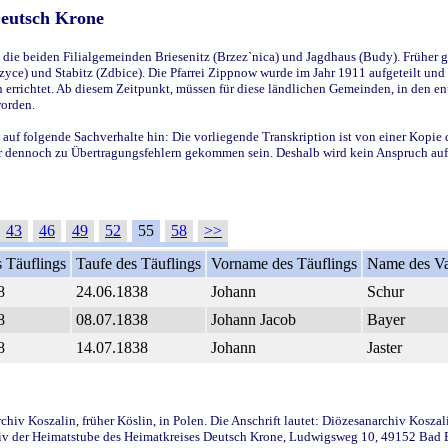
Deutsch Krone
ie beiden Filialgemeinden Briesenitz (Brzez`nica) und Jagdhaus (Budy). Früher g
yce) und Stabitz (Zdbice). Die Pfarrei Zippnow wurde im Jahr 1911 aufgeteilt und e
en errichtet. Ab diesem Zeitpunkt, müssen für diese ländlichen Gemeinden, in den
worden.
 auf folgende Sachverhalte hin: Die vorliegende Transkription ist von einer Kopie 
aber dennoch zu Übertragungsfehlern gekommen sein. Deshalb wird kein Anspruch auf 
43
46
49
52
55
58
>>
 Täuflings
Taufe des Täuflings
Vorname des Täuflings
Name des Va
8
24.06.1838
Johann
Schur
8
08.07.1838
Johann Jacob
Bayer
8
14.07.1838
Johann
Jaster
iv Koszalin, früher Köslin, in Polen. Die Anschrift lautet: Diözesanarchiv Koszal
v der Heimatstube des Heimatkreises Deutsch Krone, Ludwigsweg 10, 49152 Bad Ess