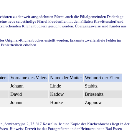
ehörten zu der weit ausgedehnten Pfarrei auch die Filialgemeinden Doderlage
ine neue selbständige Pfarrei Freudenfier mit den Filialen Klawittersdorf und
 entsprechenden Kirchenbüchern gesucht werden. Übergangsweise sind Kinder aus
des Original-Kirchenbuches erstellt worden. Erkannte zweifelsfreie Fehler im
Fehlerfreiheit erhoben.
ters
Vorname des Vaters
Name der Mutter
Wohnort der Eltern
Johann
Linde
Stabitz
David
Kadow
Briesenitz
Johann
Honke
Zippnow
in, Seminarryjna 2, 75-817 Koszalin. Je eine Kopie des Kirchenbuches liegt in der
en. Hinweis: Derzeit ist das Fotografieren in der Heimatstube in Bad Essen