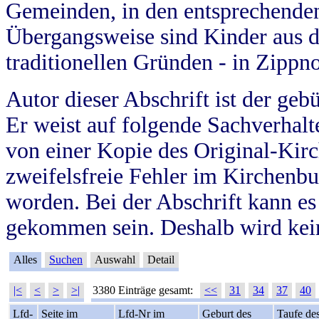
Gemeinden, in den entsprechende
Übergangsweise sind Kinder aus 
traditionellen Gründen - in Zippn
Autor dieser Abschrift ist der geb
Er weist auf folgende Sachverhalte
von einer Kopie des Original-Kirc
zweifelsfreie Fehler im Kirchenbuc
worden. Bei der Abschrift kann e
gekommen sein. Deshalb wird kein
Alles
Suchen
Auswahl
Detail
|<
<
>
>|
3380 Einträge gesamt:
<<
31
34
37
40
Lfd-
Seite im
Lfd-Nr im
Geburt des
Taufe de