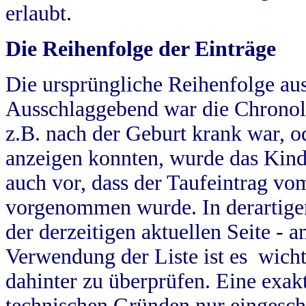
erlaubt.
Die Reihenfolge der Einträge
Die ursprüngliche Reihenfolge au
Ausschlaggebend war die Chronol
z.B. nach der Geburt krank war, od
anzeigen konnten, wurde das Kind
auch vor, dass der Taufeintrag vo
vorgenommen wurde. In derartigen
der derzeitigen aktuellen Seite -
Verwendung der Liste ist es wich
dahinter zu überprüfen. Eine exa
technischen Gründen nur eingesch