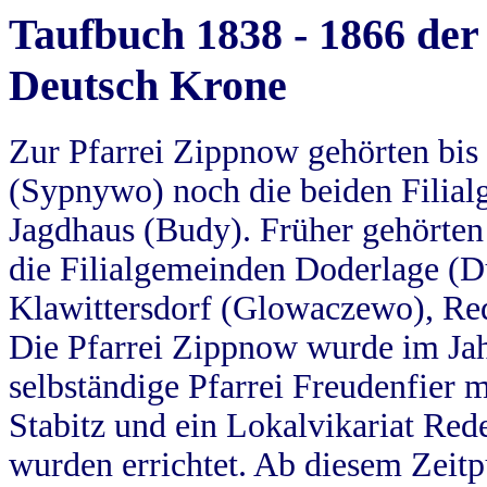
Taufbuch 1838 - 1866 der
Deutsch Krone
Zur Pfarrei Zippnow gehörten bi
(Sypnywo) noch die beiden Filial
Jagdhaus (Budy). Früher gehörten 
die Filialgemeinden Doderlage (D
Klawittersdorf (Glowaczewo), Red
Die Pfarrei Zippnow wurde im Jah
selbständige Pfarrei Freudenfier m
Stabitz und ein Lokalvikariat Red
wurden errichtet. Ab diesem Zeitp