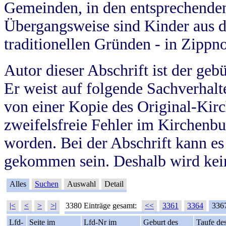
Gemeinden, in den entsprechende
Übergangsweise sind Kinder aus 
traditionellen Gründen - in Zippn
Autor dieser Abschrift ist der geb
Er weist auf folgende Sachverhalte
von einer Kopie des Original-Kirc
zweifelsfreie Fehler im Kirchenbuc
worden. Bei der Abschrift kann e
gekommen sein. Deshalb wird kein
Alles
Suchen
Auswahl
Detail
|<
<
>
>|
3380 Einträge gesamt:
<<
3361
3364
336
Lfd-
Seite im
Lfd-Nr im
Geburt des
Taufe de