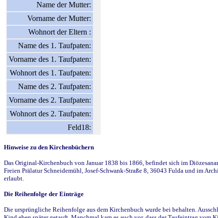
Name der Mutter:
Vorname der Mutter:
Wohnort der Eltern :
Name des 1. Taufpaten:
Vorname des 1. Taufpaten:
Wohnort des 1. Taufpaten:
Name des 2. Taufpaten:
Vorname des 2. Taufpaten:
Wohnort des 2. Taufpaten:
Feld18:
Hinweise zu den Kirchenbüchern
Das Original-Kirchenbuch von Januar 1838 bis 1866, befindet sich im Diözesanarch
Freien Prälatur Schneidemühl, Josef-Schwank-Straße 8, 36043 Fulda und im Archi
erlaubt.
Die Reihenfolge der Einträge
Die ursprüngliche Reihenfolge aus dem Kirchenbuch wurde bei behalten. Ausschla
Kind eben später getauft. Manchmal kam es auch vor, dass der Taufeintrag vom Ki