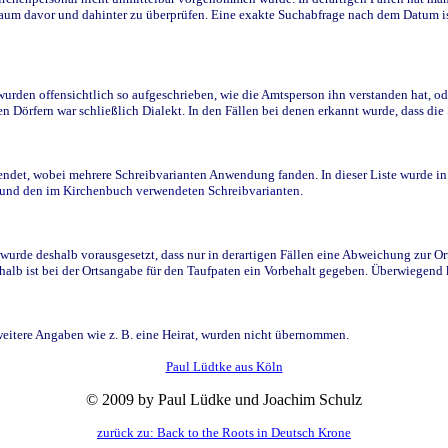
raum davor und dahinter zu überprüfen. Eine exakte Suchabfrage nach dem Datum i
den offensichtlich so aufgeschrieben, wie die Amtsperson ihn verstanden hat, ode
n Dörfern war schließlich Dialekt. In den Fällen bei denen erkannt wurde, dass di
t, wobei mehrere Schreibvarianten Anwendung fanden. In dieser Liste wurde in de
n und den im Kirchenbuch verwendeten Schreibvarianten.
wurde deshalb vorausgesetzt, dass nur in derartigen Fällen eine Abweichung zur O
eshalb ist bei der Ortsangabe für den Taufpaten ein Vorbehalt gegeben. Überwiegen
weitere Angaben wie z. B. eine Heirat, wurden nicht übernommen.
Paul Lüdtke aus Köln
© 2009 by Paul Lüdke und Joachim Schulz
zurück zu: Back to the Roots in Deutsch Krone