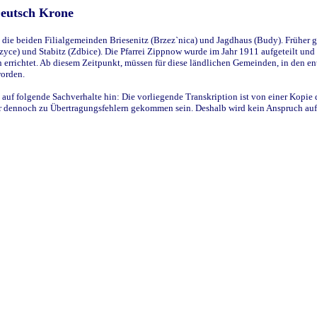
Deutsch Krone
ie beiden Filialgemeinden Briesenitz (Brzez`nica) und Jagdhaus (Budy). Früher g
yce) und Stabitz (Zdbice). Die Pfarrei Zippnow wurde im Jahr 1911 aufgeteilt und e
en errichtet. Ab diesem Zeitpunkt, müssen für diese ländlichen Gemeinden, in den
worden.
 auf folgende Sachverhalte hin: Die vorliegende Transkription ist von einer Kopie 
aber dennoch zu Übertragungsfehlern gekommen sein. Deshalb wird kein Anspruch auf 