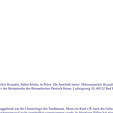
iv Koszalin, früher Köslin, in Polen. Die Anschrift lautet: Diözesanarchiv Koszal
v der Heimatstube des Heimatkreises Deutsch Krone, Ludwigsweg 10, 49152 Bad Ess
ggebend war die Chronologie des Taufdatums. Wenn ein Kind z.B. nach der Geburt 
rchenpersonal nicht unmittelbar vorgenommen wurde. In derartigen Fällen hat man d