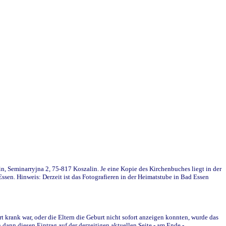
in, Seminarryjna 2, 75-817 Koszalin. Je eine Kopie des Kirchenbuches liegt in der
en. Hinweis: Derzeit ist das Fotografieren in der Heimatstube in Bad Essen
krank war, oder die Eltern die Geburt nicht sofort anzeigen konnten, wurde das
ann diesen Eintrag auf der derzeitigen aktuellen Seite - am Ende -