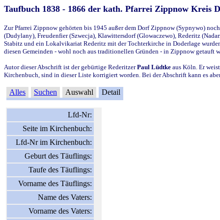
Taufbuch 1838 - 1866 der kath. Pfarrei Zippnow Kreis 
Zur Pfarrei Zippnow gehörten bis 1945 außer dem Dorf Zippnow (Sypnywo) noch d
(Dudylany), Freudenfier (Szwecja), Klawittersdorf (Glowaczewo), Rederitz (Nadarz
Stabitz und ein Lokalvikariat Rederitz mit der Tochterkirche in Doderlage wurd
diesen Gemeinden - wohl noch aus traditionellen Gründen - in Zippnow getauft 
Autor dieser Abschrift ist der gebürtige Rederitzer
Paul Lüdtke
aus Köln. Er weist
Kirchenbuch, sind in dieser Liste korrigiert worden. Bei der Abschrift kann es 
Alles
Suchen
Auswahl
Detail
Lfd-Nr:
Seite im Kirchenbuch:
Lfd-Nr im Kirchenbuch:
Geburt des Täuflings:
Taufe des Täuflings:
Vorname des Täuflings:
Name des Vaters:
Vorname des Vaters: