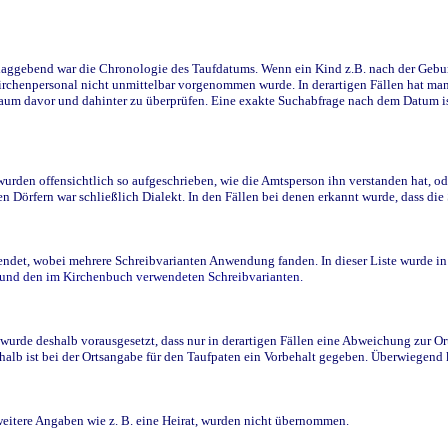
ggebend war die Chronologie des Taufdatums. Wenn ein Kind z.B. nach der Geburt 
rchenpersonal nicht unmittelbar vorgenommen wurde. In derartigen Fällen hat man d
raum davor und dahinter zu überprüfen. Eine exakte Suchabfrage nach dem Datum i
den offensichtlich so aufgeschrieben, wie die Amtsperson ihn verstanden hat, ode
n Dörfern war schließlich Dialekt. In den Fällen bei denen erkannt wurde, dass di
t, wobei mehrere Schreibvarianten Anwendung fanden. In dieser Liste wurde in de
n und den im Kirchenbuch verwendeten Schreibvarianten.
wurde deshalb vorausgesetzt, dass nur in derartigen Fällen eine Abweichung zur O
eshalb ist bei der Ortsangabe für den Taufpaten ein Vorbehalt gegeben. Überwiegen
weitere Angaben wie z. B. eine Heirat, wurden nicht übernommen.