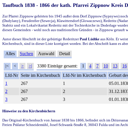
Taufbuch 1838 - 1866 der kath. Pfarrei Zippnow Kreis 
Zur Pfarrei Zippnow gehörten bis 1945 außer dem Dorf Zippnow (Sypnywo) noch d
(Dudylany), Freudenfier (Szwecja), Klawittersdorf (Glowaczewo), Rederitz (Nadarz
Stabitz und ein Lokalvikariat Rederitz mit der Tochterkirche in Doderlage wurd
diesen Gemeinden - wohl noch aus traditionellen Gründen - in Zippnow getauft 
Autor dieser Abschrift ist der gebürtige Rederitzer
Paul Lüdtke
aus Köln. Er weist
Kirchenbuch, sind in dieser Liste korrigiert worden. Bei der Abschrift kann es 
Alles
Suchen
Auswahl
Detail
|<
<
>
>|
3380 Einträge gesamt:
1
4
7
10
13
16
Lfd-Nr
Seite im Kirchenbuch
Lfd-Nr im Kirchenbuch
Geburt des
1
267
1
05.01.183
2
267
2
31.12.183
3
267
3
01.01.183
Hinweise zu den Kirchenbüchern
Das Original-Kirchenbuch von Januar 1838 bis 1866, befindet sich im Diözesanarch
Freien Prälatur Schneidemühl, Josef-Schwank-Straße 8, 36043 Fulda und im Archi