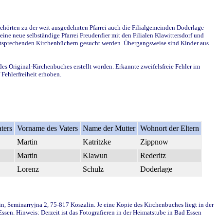
ehörten zu der weit ausgedehnten Pfarrei auch die Filialgemeinden Doderlage
ine neue selbständige Pfarrei Freudenfier mit den Filialen Klawittersdorf und
 entsprechenden Kirchenbüchern gesucht werden. Übergangsweise sind Kinder aus
des Original-Kirchenbuches erstellt worden. Erkannte zweifelsfreie Fehler im
Fehlerfreiheit erhoben.
ters
Vorname des Vaters
Name der Mutter
Wohnort der Eltern
Martin
Katritzke
Zippnow
Martin
Klawun
Rederitz
Lorenz
Schulz
Doderlage
in, Seminarryjna 2, 75-817 Koszalin. Je eine Kopie des Kirchenbuches liegt in der
en. Hinweis: Derzeit ist das Fotografieren in der Heimatstube in Bad Essen