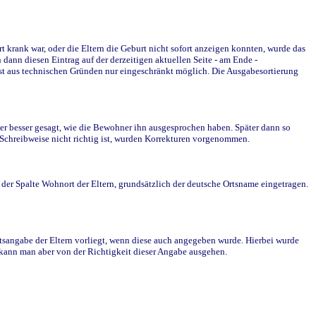
krank war, oder die Eltern die Geburt nicht sofort anzeigen konnten, wurde das
ann diesen Eintrag auf der derzeitigen aktuellen Seite - am Ende -
st aus technischen Gründen nur eingeschränkt möglich. Die Ausgabesortierung
r besser gesagt, wie die Bewohner ihn ausgesprochen haben. Später dann so
e Schreibweise nicht richtig ist, wurden Korrekturen vorgenommen.
r Spalte Wohnort der Eltern, grundsätzlich der deutsche Ortsname eingetragen.
rtsangabe der Eltern vorliegt, wenn diese auch angegeben wurde. Hierbei wurde
d kann man aber von der Richtigkeit dieser Angabe ausgehen.