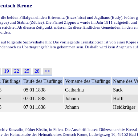
Deutsch Krone
ie beiden Filialgemeinden Briesenitz (Brzez`nica) und Jagdhaus (Budy). Früher g
yce) und Stabitz (Zdbice). Die Pfarrei Zippnow wurde im Jahr 1911 aufgeteilt und e
en errichtet. Ab diesem Zeitpunkt, müssen für diese ländlichen Gemeinden, in den
worden.
 auf folgende Sachverhalte hin: Die vorliegende Transkription ist von einer Kopie 
aber dennoch zu Übertragungsfehlern gekommen sein. Deshalb wird kein Anspruch auf 
19
22
25
28
>>
 Täuflings
Taufe des Täuflings
Vorname des Täuflings
Name des Va
8
05.01.1838
Catharina
Sack
7
07.01.1838
Johann
Höfft
8
07.01.1838
Johann
Heidkrüger
iv Koszalin, früher Köslin, in Polen. Die Anschrift lautet: Diözesanarchiv Koszal
v der Heimatstube des Heimatkreises Deutsch Krone, Ludwigsweg 10, 49152 Bad Ess