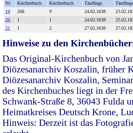
Nr
Kirchenbuch
Kirchenbuch
Täuflings
Täufling
19
268
9
24.02.1838
25.02.18
20
1
1
24.02.1838
25.02.18
21
1
2
27.02.1838
27.02.18
Hinweise zu den Kirchenbücher
Das Original-Kirchenbuch von Jan
Diözesanarchiv Koszalin, früher Kö
Diözesanarchiv Koszalin, Seminar
des Kirchenbuches liegt in der Fr
Schwank-Straße 8, 36043 Fulda u
Heimatkreises Deutsch Krone, Lu
Hinweis: Derzeit ist das Fotograf