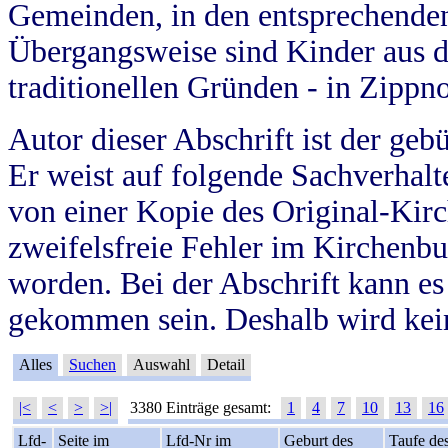
Gemeinden, in den entsprechende
Übergangsweise sind Kinder aus 
traditionellen Gründen - in Zippn
Autor dieser Abschrift ist der geb
Er weist auf folgende Sachverhalte
von einer Kopie des Original-Kirc
zweifelsfreie Fehler im Kirchenbuc
worden. Bei der Abschrift kann e
gekommen sein. Deshalb wird kein
Alles
Suchen
Auswahl
Detail
|<
<
>
>|
3380 Einträge gesamt:
1
4
7
10
13
16
Lfd-
Seite im
Lfd-Nr im
Geburt des
Taufe de