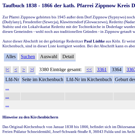
Taufbuch 1838 - 1866 der kath. Pfarrei Zippnow Kreis 
Zur Pfarrei Zippnow gehörten bis 1945 außer dem Dorf Zippnow (Sypnywo) noch d
(Dudylany), Freudenfier (Szwecja), Klawittersdorf (Glowaczewo), Rederitz (Nadarz
Stabitz und ein Lokalvikariat Rederitz mit der Tochterkirche in Doderlage wurd
diesen Gemeinden - wohl noch aus traditionellen Gründen - in Zippnow getauft 
Autor dieser Abschrift ist der gebürtige Rederitzer
Paul Lüdtke
aus Köln. Er weist
Kirchenbuch, sind in dieser Liste korrigiert worden. Bei der Abschrift kann es 
Alles
Suchen
Auswahl
Detail
|<
<
>
>|
3380 Einträge gesamt:
<<
3361
3364
336
Lfd-Nr
Seite im Kirchenbuch
Lfd-Nr im Kirchenbuch
Geburt des
...
...
...
Hinweise zu den Kirchenbüchern
Das Original-Kirchenbuch von Januar 1838 bis 1866, befindet sich im Diözesanarch
Freien Prälatur Schneidemühl, Josef-Schwank-Straße 8, 36043 Fulda und im Archi