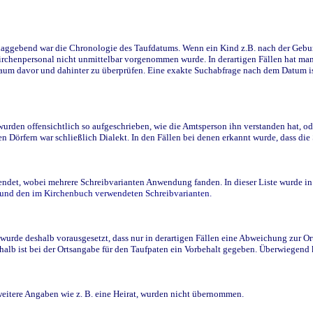
ggebend war die Chronologie des Taufdatums. Wenn ein Kind z.B. nach der Geburt 
rchenpersonal nicht unmittelbar vorgenommen wurde. In derartigen Fällen hat man d
raum davor und dahinter zu überprüfen. Eine exakte Suchabfrage nach dem Datum i
den offensichtlich so aufgeschrieben, wie die Amtsperson ihn verstanden hat, ode
n Dörfern war schließlich Dialekt. In den Fällen bei denen erkannt wurde, dass di
t, wobei mehrere Schreibvarianten Anwendung fanden. In dieser Liste wurde in de
n und den im Kirchenbuch verwendeten Schreibvarianten.
wurde deshalb vorausgesetzt, dass nur in derartigen Fällen eine Abweichung zur O
eshalb ist bei der Ortsangabe für den Taufpaten ein Vorbehalt gegeben. Überwiegen
weitere Angaben wie z. B. eine Heirat, wurden nicht übernommen.