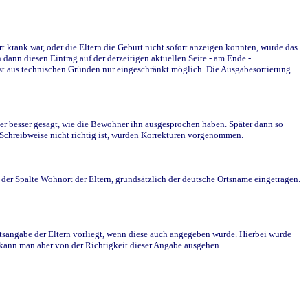
krank war, oder die Eltern die Geburt nicht sofort anzeigen konnten, wurde das
ann diesen Eintrag auf der derzeitigen aktuellen Seite - am Ende -
st aus technischen Gründen nur eingeschränkt möglich. Die Ausgabesortierung
r besser gesagt, wie die Bewohner ihn ausgesprochen haben. Später dann so
e Schreibweise nicht richtig ist, wurden Korrekturen vorgenommen.
r Spalte Wohnort der Eltern, grundsätzlich der deutsche Ortsname eingetragen.
rtsangabe der Eltern vorliegt, wenn diese auch angegeben wurde. Hierbei wurde
d kann man aber von der Richtigkeit dieser Angabe ausgehen.