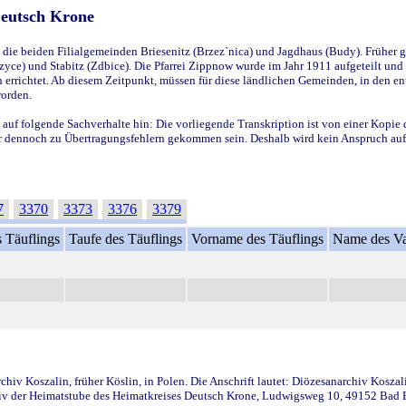
Deutsch Krone
ie beiden Filialgemeinden Briesenitz (Brzez`nica) und Jagdhaus (Budy). Früher g
yce) und Stabitz (Zdbice). Die Pfarrei Zippnow wurde im Jahr 1911 aufgeteilt und e
en errichtet. Ab diesem Zeitpunkt, müssen für diese ländlichen Gemeinden, in den
worden.
 auf folgende Sachverhalte hin: Die vorliegende Transkription ist von einer Kopie 
aber dennoch zu Übertragungsfehlern gekommen sein. Deshalb wird kein Anspruch auf 
7
3370
3373
3376
3379
 Täuflings
Taufe des Täuflings
Vorname des Täuflings
Name des Va
iv Koszalin, früher Köslin, in Polen. Die Anschrift lautet: Diözesanarchiv Koszal
v der Heimatstube des Heimatkreises Deutsch Krone, Ludwigsweg 10, 49152 Bad Ess