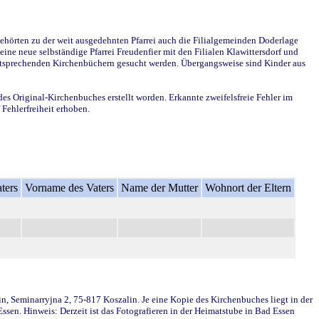
ehörten zu der weit ausgedehnten Pfarrei auch die Filialgemeinden Doderlage
ine neue selbständige Pfarrei Freudenfier mit den Filialen Klawittersdorf und
 entsprechenden Kirchenbüchern gesucht werden. Übergangsweise sind Kinder aus
des Original-Kirchenbuches erstellt worden. Erkannte zweifelsfreie Fehler im
Fehlerfreiheit erhoben.
ters
Vorname des Vaters
Name der Mutter
Wohnort der Eltern
in, Seminarryjna 2, 75-817 Koszalin. Je eine Kopie des Kirchenbuches liegt in der
en. Hinweis: Derzeit ist das Fotografieren in der Heimatstube in Bad Essen