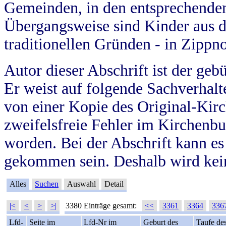
Gemeinden, in den entsprechende
Übergangsweise sind Kinder aus 
traditionellen Gründen - in Zippn
Autor dieser Abschrift ist der geb
Er weist auf folgende Sachverhalte
von einer Kopie des Original-Kirc
zweifelsfreie Fehler im Kirchenbuc
worden. Bei der Abschrift kann e
gekommen sein. Deshalb wird kein
Alles
Suchen
Auswahl
Detail
|<
<
>
>|
3380 Einträge gesamt:
<<
3361
3364
336
Lfd-
Seite im
Lfd-Nr im
Geburt des
Taufe de