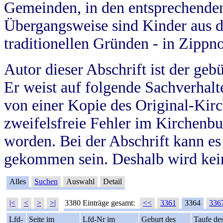
Gemeinden, in den entsprechende
Übergangsweise sind Kinder aus 
traditionellen Gründen - in Zippn
Autor dieser Abschrift ist der geb
Er weist auf folgende Sachverhalte
von einer Kopie des Original-Kirc
zweifelsfreie Fehler im Kirchenbuc
worden. Bei der Abschrift kann e
gekommen sein. Deshalb wird kein
Alles
Suchen
Auswahl
Detail
|<
<
>
>|
3380 Einträge gesamt:
<<
3361
3364
336
Lfd-
Seite im
Lfd-Nr im
Geburt des
Taufe de