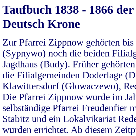
Taufbuch 1838 - 1866 der
Deutsch Krone
Zur Pfarrei Zippnow gehörten bi
(Sypnywo) noch die beiden Filial
Jagdhaus (Budy). Früher gehörten 
die Filialgemeinden Doderlage (D
Klawittersdorf (Glowaczewo), Red
Die Pfarrei Zippnow wurde im Jah
selbständige Pfarrei Freudenfier m
Stabitz und ein Lokalvikariat Red
wurden errichtet. Ab diesem Zeitp