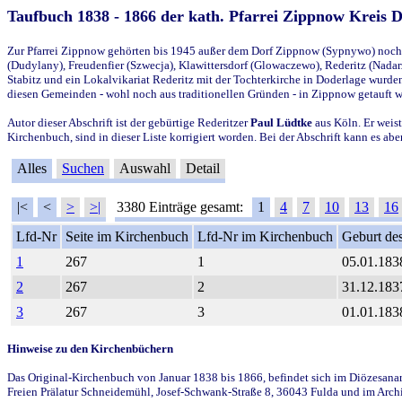
Taufbuch 1838 - 1866 der kath. Pfarrei Zippnow Kreis 
Zur Pfarrei Zippnow gehörten bis 1945 außer dem Dorf Zippnow (Sypnywo) noch d
(Dudylany), Freudenfier (Szwecja), Klawittersdorf (Glowaczewo), Rederitz (Nadarz
Stabitz und ein Lokalvikariat Rederitz mit der Tochterkirche in Doderlage wurd
diesen Gemeinden - wohl noch aus traditionellen Gründen - in Zippnow getauft 
Autor dieser Abschrift ist der gebürtige Rederitzer
Paul Lüdtke
aus Köln. Er weist
Kirchenbuch, sind in dieser Liste korrigiert worden. Bei der Abschrift kann es 
Alles
Suchen
Auswahl
Detail
|<
<
>
>|
3380 Einträge gesamt:
1
4
7
10
13
16
Lfd-Nr
Seite im Kirchenbuch
Lfd-Nr im Kirchenbuch
Geburt des
1
267
1
05.01.183
2
267
2
31.12.183
3
267
3
01.01.183
Hinweise zu den Kirchenbüchern
Das Original-Kirchenbuch von Januar 1838 bis 1866, befindet sich im Diözesanarch
Freien Prälatur Schneidemühl, Josef-Schwank-Straße 8, 36043 Fulda und im Archi