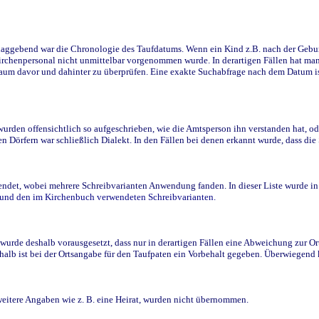
ggebend war die Chronologie des Taufdatums. Wenn ein Kind z.B. nach der Geburt 
rchenpersonal nicht unmittelbar vorgenommen wurde. In derartigen Fällen hat man d
raum davor und dahinter zu überprüfen. Eine exakte Suchabfrage nach dem Datum i
den offensichtlich so aufgeschrieben, wie die Amtsperson ihn verstanden hat, ode
n Dörfern war schließlich Dialekt. In den Fällen bei denen erkannt wurde, dass di
t, wobei mehrere Schreibvarianten Anwendung fanden. In dieser Liste wurde in de
n und den im Kirchenbuch verwendeten Schreibvarianten.
wurde deshalb vorausgesetzt, dass nur in derartigen Fällen eine Abweichung zur O
eshalb ist bei der Ortsangabe für den Taufpaten ein Vorbehalt gegeben. Überwiegen
weitere Angaben wie z. B. eine Heirat, wurden nicht übernommen.