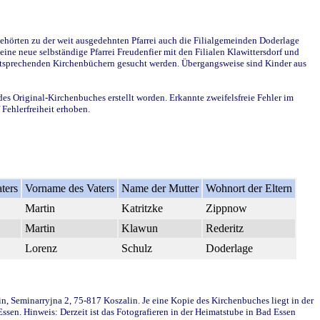
ehörten zu der weit ausgedehnten Pfarrei auch die Filialgemeinden Doderlage
ine neue selbständige Pfarrei Freudenfier mit den Filialen Klawittersdorf und
 entsprechenden Kirchenbüchern gesucht werden. Übergangsweise sind Kinder aus
des Original-Kirchenbuches erstellt worden. Erkannte zweifelsfreie Fehler im
Fehlerfreiheit erhoben.
ters
Vorname des Vaters
Name der Mutter
Wohnort der Eltern
Martin
Katritzke
Zippnow
Martin
Klawun
Rederitz
Lorenz
Schulz
Doderlage
in, Seminarryjna 2, 75-817 Koszalin. Je eine Kopie des Kirchenbuches liegt in der
en. Hinweis: Derzeit ist das Fotografieren in der Heimatstube in Bad Essen