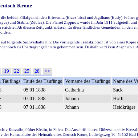
Deutsch Krone
ie beiden Filialgemeinden Briesenitz (Brzez`nica) und Jagdhaus (Budy). Früher g
yce) und Stabitz (Zdbice). Die Pfarrei Zippnow wurde im Jahr 1911 aufgeteilt und e
en errichtet. Ab diesem Zeitpunkt, müssen für diese ländlichen Gemeinden, in den
worden.
 auf folgende Sachverhalte hin: Die vorliegende Transkription ist von einer Kopie 
aber dennoch zu Übertragungsfehlern gekommen sein. Deshalb wird kein Anspruch auf 
19
22
25
28
>>
 Täuflings
Taufe des Täuflings
Vorname des Täuflings
Name des Va
8
05.01.1838
Catharina
Sack
7
07.01.1838
Johann
Höfft
8
07.01.1838
Johann
Heidkrüger
iv Koszalin, früher Köslin, in Polen. Die Anschrift lautet: Diözesanarchiv Koszal
v der Heimatstube des Heimatkreises Deutsch Krone, Ludwigsweg 10, 49152 Bad Ess