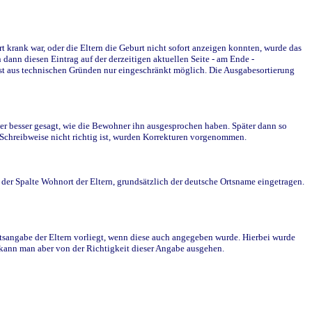
krank war, oder die Eltern die Geburt nicht sofort anzeigen konnten, wurde das
ann diesen Eintrag auf der derzeitigen aktuellen Seite - am Ende -
st aus technischen Gründen nur eingeschränkt möglich. Die Ausgabesortierung
r besser gesagt, wie die Bewohner ihn ausgesprochen haben. Später dann so
e Schreibweise nicht richtig ist, wurden Korrekturen vorgenommen.
r Spalte Wohnort der Eltern, grundsätzlich der deutsche Ortsname eingetragen.
rtsangabe der Eltern vorliegt, wenn diese auch angegeben wurde. Hierbei wurde
d kann man aber von der Richtigkeit dieser Angabe ausgehen.