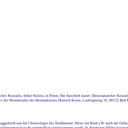
iv Koszalin, früher Köslin, in Polen. Die Anschrift lautet: Diözesanarchiv Koszal
v der Heimatstube des Heimatkreises Deutsch Krone, Ludwigsweg 10, 49152 Bad Ess
ggebend war die Chronologie des Taufdatums. Wenn ein Kind z.B. nach der Geburt 
rchenpersonal nicht unmittelbar vorgenommen wurde. In derartigen Fällen hat man d