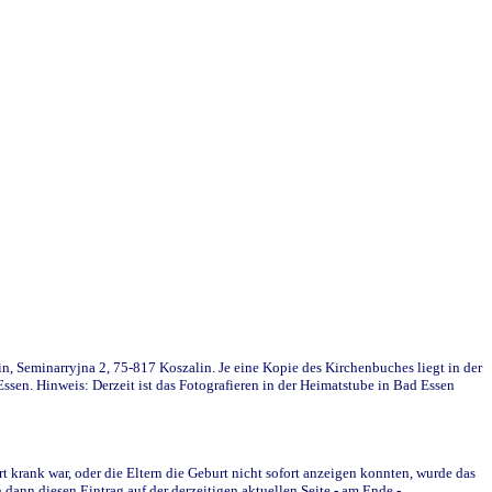
in, Seminarryjna 2, 75-817 Koszalin. Je eine Kopie des Kirchenbuches liegt in der
en. Hinweis: Derzeit ist das Fotografieren in der Heimatstube in Bad Essen
krank war, oder die Eltern die Geburt nicht sofort anzeigen konnten, wurde das
ann diesen Eintrag auf der derzeitigen aktuellen Seite - am Ende -