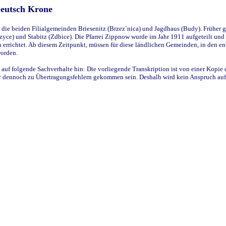
Deutsch Krone
ie beiden Filialgemeinden Briesenitz (Brzez`nica) und Jagdhaus (Budy). Früher g
yce) und Stabitz (Zdbice). Die Pfarrei Zippnow wurde im Jahr 1911 aufgeteilt und e
en errichtet. Ab diesem Zeitpunkt, müssen für diese ländlichen Gemeinden, in den
worden.
 auf folgende Sachverhalte hin: Die vorliegende Transkription ist von einer Kopie 
aber dennoch zu Übertragungsfehlern gekommen sein. Deshalb wird kein Anspruch auf 