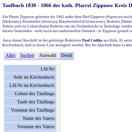
Taufbuch 1838 - 1866 der kath. Pfarrei Zippnow Kreis 
Zur Pfarrei Zippnow gehörten bis 1945 außer dem Dorf Zippnow (Sypnywo) noch d
(Dudylany), Freudenfier (Szwecja), Klawittersdorf (Glowaczewo), Rederitz (Nadarz
Stabitz und ein Lokalvikariat Rederitz mit der Tochterkirche in Doderlage wurd
diesen Gemeinden - wohl noch aus traditionellen Gründen - in Zippnow getauft 
Autor dieser Abschrift ist der gebürtige Rederitzer
Paul Lüdtke
aus Köln. Er weist
Kirchenbuch, sind in dieser Liste korrigiert worden. Bei der Abschrift kann es 
Alles
Suchen
Auswahl
Detail
Lfd-Nr:
Seite im Kirchenbuch:
Lfd-Nr im Kirchenbuch:
Geburt des Täuflings:
Taufe des Täuflings:
Vorname des Täuflings:
Name des Vaters:
Vorname des Vaters: