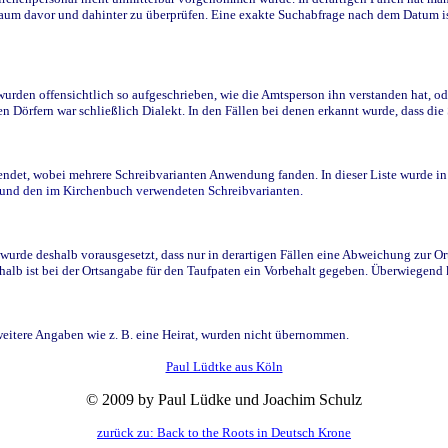
raum davor und dahinter zu überprüfen. Eine exakte Suchabfrage nach dem Datum i
den offensichtlich so aufgeschrieben, wie die Amtsperson ihn verstanden hat, ode
n Dörfern war schließlich Dialekt. In den Fällen bei denen erkannt wurde, dass di
t, wobei mehrere Schreibvarianten Anwendung fanden. In dieser Liste wurde in de
n und den im Kirchenbuch verwendeten Schreibvarianten.
wurde deshalb vorausgesetzt, dass nur in derartigen Fällen eine Abweichung zur O
eshalb ist bei der Ortsangabe für den Taufpaten ein Vorbehalt gegeben. Überwiegen
weitere Angaben wie z. B. eine Heirat, wurden nicht übernommen.
Paul Lüdtke aus Köln
© 2009 by Paul Lüdke und Joachim Schulz
zurück zu: Back to the Roots in Deutsch Krone