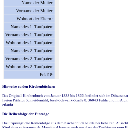
Name der Mutter:
Vorname der Mutter:
Wohnort der Eltern :
Name des 1. Taufpaten:
Vorname des 1. Taufpaten:
Wohnort des 1. Taufpaten:
Name des 2. Taufpaten:
Vorname des 2. Taufpaten:
Wohnort des 2. Taufpaten:
Feld18:
Hinweise zu den Kirchenbüchern
Das Original-Kirchenbuch von Januar 1838 bis 1866, befindet sich im Diözesanarch
Freien Prälatur Schneidemühl, Josef-Schwank-Straße 8, 36043 Fulda und im Archi
erlaubt.
Die Reihenfolge der Einträge
Die ursprüngliche Reihenfolge aus dem Kirchenbuch wurde bei behalten. Ausschla
Kind eben später getauft. Manchmal kam es auch vor, dass der Taufeintrag vom Ki