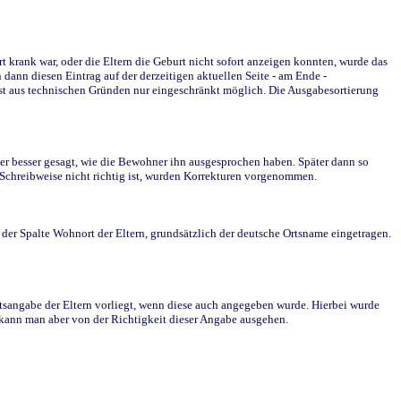
krank war, oder die Eltern die Geburt nicht sofort anzeigen konnten, wurde das
ann diesen Eintrag auf der derzeitigen aktuellen Seite - am Ende -
st aus technischen Gründen nur eingeschränkt möglich. Die Ausgabesortierung
r besser gesagt, wie die Bewohner ihn ausgesprochen haben. Später dann so
e Schreibweise nicht richtig ist, wurden Korrekturen vorgenommen.
r Spalte Wohnort der Eltern, grundsätzlich der deutsche Ortsname eingetragen.
rtsangabe der Eltern vorliegt, wenn diese auch angegeben wurde. Hierbei wurde
d kann man aber von der Richtigkeit dieser Angabe ausgehen.