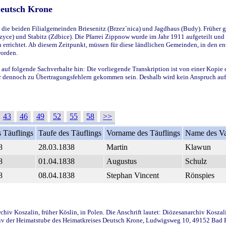
Deutsch Krone
ie beiden Filialgemeinden Briesenitz (Brzez`nica) und Jagdhaus (Budy). Früher g
yce) und Stabitz (Zdbice). Die Pfarrei Zippnow wurde im Jahr 1911 aufgeteilt und e
en errichtet. Ab diesem Zeitpunkt, müssen für diese ländlichen Gemeinden, in den
worden.
 auf folgende Sachverhalte hin: Die vorliegende Transkription ist von einer Kopie 
aber dennoch zu Übertragungsfehlern gekommen sein. Deshalb wird kein Anspruch auf 
43
46
49
52
55
58
>>
 Täuflings
Taufe des Täuflings
Vorname des Täuflings
Name des Va
8
28.03.1838
Martin
Klawun
8
01.04.1838
Augustus
Schulz
8
08.04.1838
Stephan Vincent
Rönspies
iv Koszalin, früher Köslin, in Polen. Die Anschrift lautet: Diözesanarchiv Koszal
v der Heimatstube des Heimatkreises Deutsch Krone, Ludwigsweg 10, 49152 Bad Ess