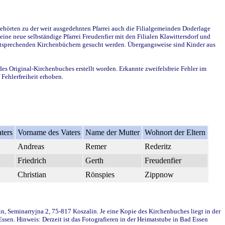
ehörten zu der weit ausgedehnten Pfarrei auch die Filialgemeinden Doderlage
ine neue selbständige Pfarrei Freudenfier mit den Filialen Klawittersdorf und
 entsprechenden Kirchenbüchern gesucht werden. Übergangsweise sind Kinder aus
des Original-Kirchenbuches erstellt worden. Erkannte zweifelsfreie Fehler im
Fehlerfreiheit erhoben.
ters
Vorname des Vaters
Name der Mutter
Wohnort der Eltern
Andreas
Remer
Rederitz
Friedrich
Gerth
Freudenfier
Christian
Rönspies
Zippnow
in, Seminarryjna 2, 75-817 Koszalin. Je eine Kopie des Kirchenbuches liegt in der
en. Hinweis: Derzeit ist das Fotografieren in der Heimatstube in Bad Essen