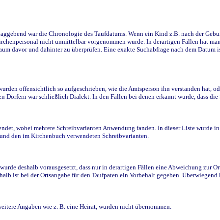
ggebend war die Chronologie des Taufdatums. Wenn ein Kind z.B. nach der Geburt 
rchenpersonal nicht unmittelbar vorgenommen wurde. In derartigen Fällen hat man d
raum davor und dahinter zu überprüfen. Eine exakte Suchabfrage nach dem Datum i
den offensichtlich so aufgeschrieben, wie die Amtsperson ihn verstanden hat, ode
n Dörfern war schließlich Dialekt. In den Fällen bei denen erkannt wurde, dass di
t, wobei mehrere Schreibvarianten Anwendung fanden. In dieser Liste wurde in de
n und den im Kirchenbuch verwendeten Schreibvarianten.
wurde deshalb vorausgesetzt, dass nur in derartigen Fällen eine Abweichung zur O
eshalb ist bei der Ortsangabe für den Taufpaten ein Vorbehalt gegeben. Überwiegen
weitere Angaben wie z. B. eine Heirat, wurden nicht übernommen.