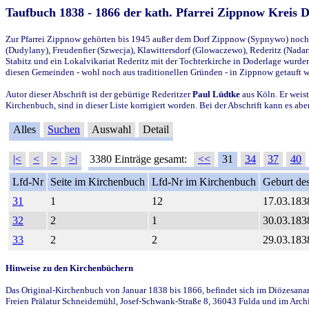
Taufbuch 1838 - 1866 der kath. Pfarrei Zippnow Kreis 
Zur Pfarrei Zippnow gehörten bis 1945 außer dem Dorf Zippnow (Sypnywo) noch d
(Dudylany), Freudenfier (Szwecja), Klawittersdorf (Glowaczewo), Rederitz (Nadarz
Stabitz und ein Lokalvikariat Rederitz mit der Tochterkirche in Doderlage wurd
diesen Gemeinden - wohl noch aus traditionellen Gründen - in Zippnow getauft 
Autor dieser Abschrift ist der gebürtige Rederitzer
Paul Lüdtke
aus Köln. Er weist
Kirchenbuch, sind in dieser Liste korrigiert worden. Bei der Abschrift kann es 
Alles
Suchen
Auswahl
Detail
|<
<
>
>|
3380 Einträge gesamt:
<<
31
34
37
40
Lfd-Nr
Seite im Kirchenbuch
Lfd-Nr im Kirchenbuch
Geburt des
31
1
12
17.03.183
32
2
1
30.03.183
33
2
2
29.03.183
Hinweise zu den Kirchenbüchern
Das Original-Kirchenbuch von Januar 1838 bis 1866, befindet sich im Diözesanarch
Freien Prälatur Schneidemühl, Josef-Schwank-Straße 8, 36043 Fulda und im Archi