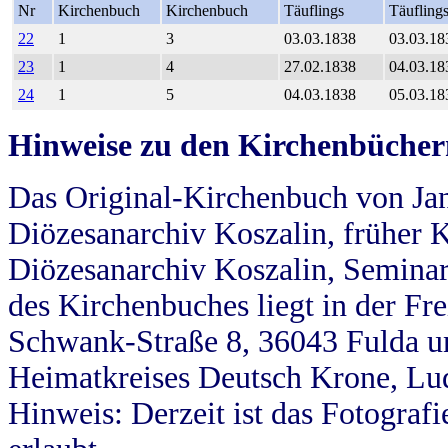
Nr
Kirchenbuch
Kirchenbuch
Täuflings
Täufling
22
1
3
03.03.1838
03.03.18
23
1
4
27.02.1838
04.03.18
24
1
5
04.03.1838
05.03.18
Hinweise zu den Kirchenbücher
Das Original-Kirchenbuch von Jan
Diözesanarchiv Koszalin, früher Kö
Diözesanarchiv Koszalin, Seminar
des Kirchenbuches liegt in der Fr
Schwank-Straße 8, 36043 Fulda u
Heimatkreises Deutsch Krone, Lu
Hinweis: Derzeit ist das Fotograf