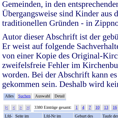
Gemeinden, in den entsprechende
Übergangsweise sind Kinder aus 
traditionellen Gründen - in Zippn
Autor dieser Abschrift ist der geb
Er weist auf folgende Sachverhalte
von einer Kopie des Original-Kirc
zweifelsfreie Fehler im Kirchenbuc
worden. Bei der Abschrift kann e
gekommen sein. Deshalb wird kein
Alles
Suchen
Auswahl
Detail
|<
<
>
>|
3380 Einträge gesamt:
1
4
7
10
13
16
Lfd-
Seite im
Lfd-Nr im
Geburt des
Taufe de